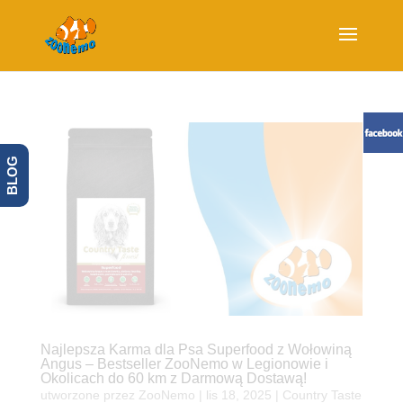
BLOG
Najlepsza Karma dla Psa Superfood z Wołowiną
Angus – Bestseller ZooNemo w Legionowie i
Okolicach do 60 km z Darmową Dostawą!
utworzone przez
ZooNemo
|
lis 18, 2025
|
Country Taste