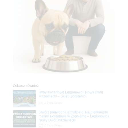
Zobacz również
Ryby akwariowe Legionowo i Nowy Dwór
Mazowiecki – Sklep ZooNemo
Z Życia Sklepu
Stwórz podwodne arcydzieło: Najpiękniejsze
rośliny akwariowe w ZooNemo – Legionowo i
Nowy Dwór Mazowiecki
Z Życia Sklepu