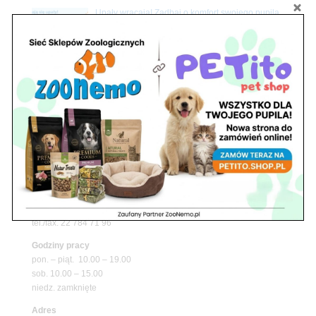
Upały wracają! Zadbaj o komfort swojego pupila
z matami chłodzącymi ZooNemo
Promocje
Petito Pet Shop – Internetowy Sklep Zoologiczny
Online! Wszystko Dla Twojego Pupila | ZooNemo
Z Życia Sklepu
Znajdź nas
Adres
05-120 Legionowo
ul. Piłsudskiego 31,
pawilon 134
tel./fax. 22 784 71 96
Godziny pracy
pon. – piąt. 10.00 – 19.00
sob. 10.00 – 15.00
niedz. zamknięte
Adres