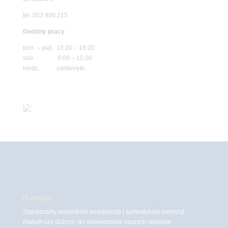
tel. 503 900 215
Godziny pracy
pon. – piąt. 10.00 – 19.00
sob. 8.00 – 15.00
niedz. zamknięte
O witrynie
Zapraszamy wszystkich posiadaczy i sympatyków zwierząt
małych czy dużych, do odwiedzenia naszych sklepów