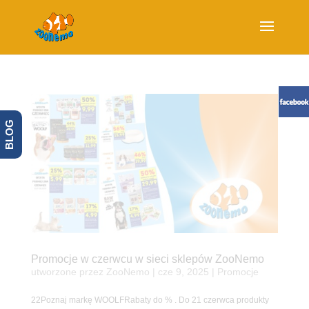
BLOG
Promocje w czerwcu w sieci sklepów ZooNemo
utworzone przez
ZooNemo
|
cze 9, 2025
|
Promocje
22Poznaj markę WOOLFRabaty do % . Do 21 czerwca produkty