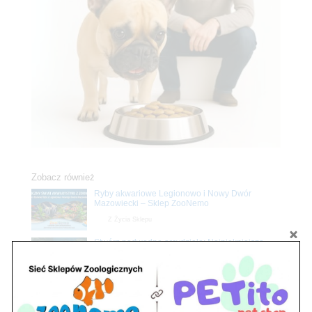
Zobacz również
Ryby akwariowe Legionowo i Nowy Dwór
Mazowiecki – Sklep ZooNemo
Z Życia Sklepu
Stwórz podwodne arcydzieło: Najpiękniejsze
rośliny akwariowe w ZooNemo – Legionowo i
Nowy Dwór Mazowiecki
Z Życia Sklepu
Upały wracają! Zadbaj o komfort swojego pupila
z matami chłodzącymi ZooNemo