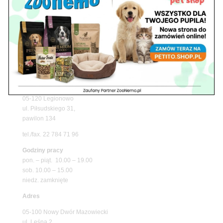
Promocje
Petito Pet Shop – Internetowy Sklep Zoologiczny
Online! Wszystko Dla Twojego Pupila | ZooNemo
Z Życia Sklepu
Znajdź nas
Adres
05-120 Legionowo
ul. Piłsudskiego 31,
pawilon 134
tel./fax. 22 784 71 96
Godziny pracy
pon. – piąt. 10.00 – 19.00
sob. 10.00 – 15.00
niedz. zamknięte
Adres
05-100 Nowy Dwór Mazowiecki
ul. Leśna 2