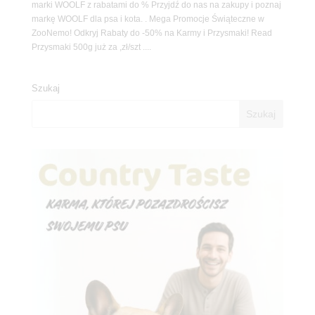
marki WOOLF z rabatami do % Przyjdź do nas na zakupy i poznaj
markę WOOLF dla psa i kota. . Mega Promocje Świąteczne w
ZooNemo! Odkryj Rabaty do -50% na Karmy i Przysmaki! Read
Przysmaki 500g już za ,zł/szt ....
Szukaj