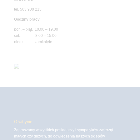
tel. 503 900 215
Godziny pracy
pon. – piąt. 10.00 – 19.00
sob. 8.00 – 15.00
niedz. zamknięte
O witrynie
Zapraszamy wszystkich posiadaczy i sympatyków zwierząt
małych czy dużych, do odwiedzenia naszych sklepów