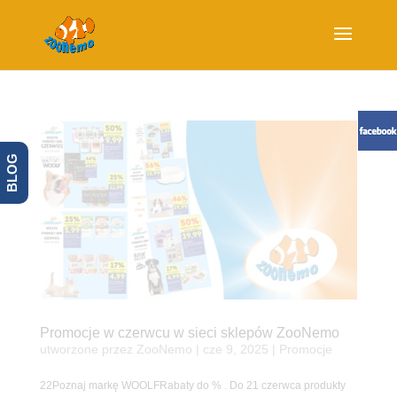
BLOG
Promocje w czerwcu w sieci sklepów ZooNemo
utworzone przez
ZooNemo
|
cze 9, 2025
|
Promocje
22Poznaj markę WOOLFRabaty do % . Do 21 czerwca produkty