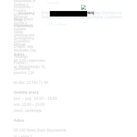
Promocje
Petito Pet Shop – Internetowy Sklep Zoologiczny
Online! Wszystko Dla Twojego Pupila | ZooNemo
Z Życia Sklepu
Znajdź nas
Adres
05-120 Legionowo
ul. Piłsudskiego 31,
pawilon 134
tel./fax. 22 784 71 96
Godziny pracy
pon. – piąt. 10.00 – 19.00
sob. 10.00 – 15.00
niedz. zamknięte
Adres
05-100 Nowy Dwór Mazowiecki
ul. Leśna 2