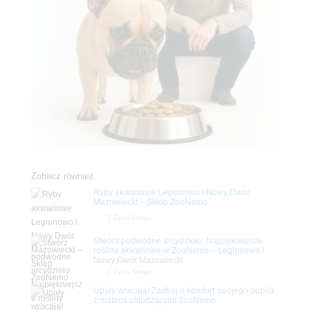
Zobacz również
Ryby akwariowe Legionowo i Nowy Dwór
Mazowiecki – Sklep ZooNemo
Z Życia Sklepu
Stwórz podwodne arcydzieło: Najpiękniejsze
rośliny akwariowe w ZooNemo – Legionowo i
Nowy Dwór Mazowiecki
Z Życia Sklepu
Upały wracają! Zadbaj o komfort swojego pupila
z matami chłodzącymi ZooNemo