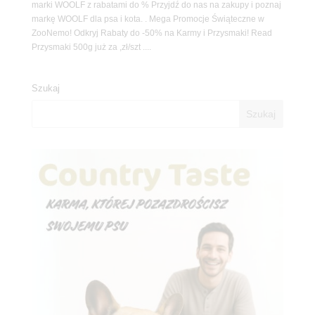
marki WOOLF z rabatami do % Przyjdź do nas na zakupy i poznaj
markę WOOLF dla psa i kota. . Mega Promocje Świąteczne w
ZooNemo! Odkryj Rabaty do -50% na Karmy i Przysmaki! Read
Przysmaki 500g już za ,zł/szt ....
Szukaj