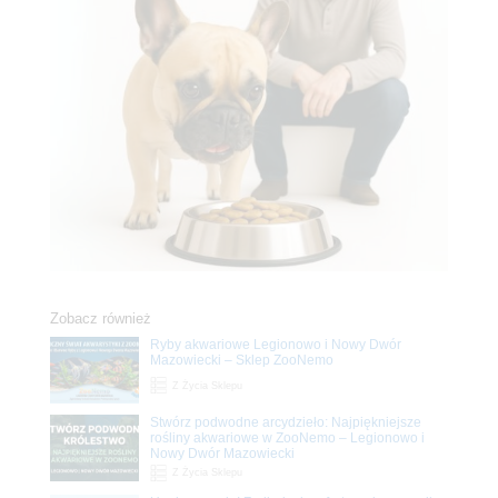
Zobacz również
Ryby akwariowe Legionowo i Nowy Dwór
Mazowiecki – Sklep ZooNemo
Z Życia Sklepu
Stwórz podwodne arcydzieło: Najpiękniejsze
rośliny akwariowe w ZooNemo – Legionowo i
Nowy Dwór Mazowiecki
Z Życia Sklepu