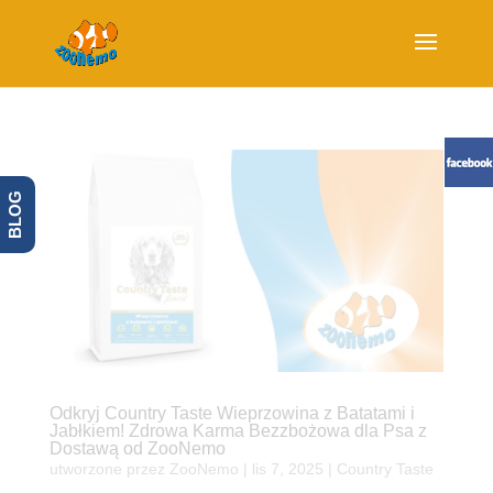
BLOG
Odkryj Country Taste Wieprzowina z Batatami i
Jabłkiem! Zdrowa Karma Bezzbożowa dla Psa z
Dostawą od ZooNemo
utworzone przez
ZooNemo
|
lis 7, 2025
|
Country Taste