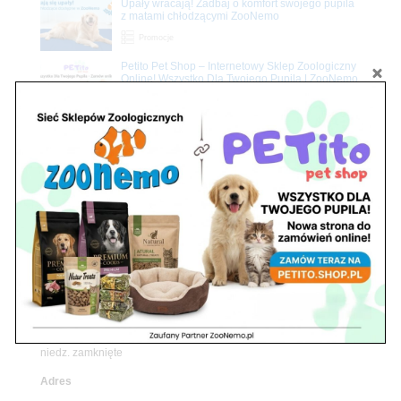
Upały wracają! Zadbaj o komfort swojego pupila
z matami chłodzącymi ZooNemo
Promocje
Petito Pet Shop – Internetowy Sklep Zoologiczny
Online! Wszystko Dla Twojego Pupila | ZooNemo
Z Życia Sklepu
Znajdź nas
Adres
05-120 Legionowo
ul. Piłsudskiego 31,
pawilon 134
tel./fax. 22 784 71 96
Godziny pracy
pon. – piąt. 10.00 – 19.00
sob. 10.00 – 15.00
niedz. zamknięte
Adres