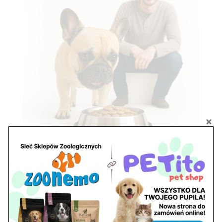
Zobacz również
Ryby akwariowe Legionowo i Nowy Dwór
Mazowiecki – Sklep ZooNemo
Z Życia Sklepu
Stwórz podwodne arcydzieło: Najpiękniejsze
rośliny akwariowe w ZooNemo – Legionowo i
Nowy Dwór Mazowiecki