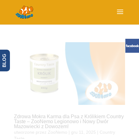
BLOG
Zdrowa Mokra Karma dla Psa z Królikiem Country
Taste – ZooNemo Legionowo i Nowy Dwór
Mazowiecki z Dowozem!
utworzone przez
ZooNemo
|
gru 11, 2025
|
Country
Taste