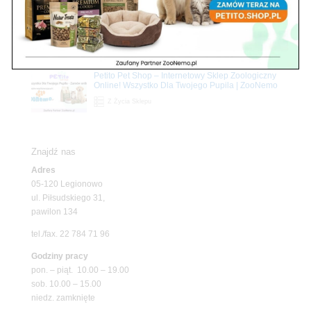
Z Życia Sklepu
Upały wracają! Zadbaj o komfort swojego pupila
z matami chłodzącymi ZooNemo
Promocje
Petito Pet Shop – Internetowy Sklep Zoologiczny
Online! Wszystko Dla Twojego Pupila | ZooNemo
Z Życia Sklepu
Znajdź nas
Adres
05-120 Legionowo
ul. Piłsudskiego 31,
pawilon 134
tel./fax. 22 784 71 96
Godziny pracy
pon. – piąt. 10.00 – 19.00
sob. 10.00 – 15.00
niedz. zamknięte