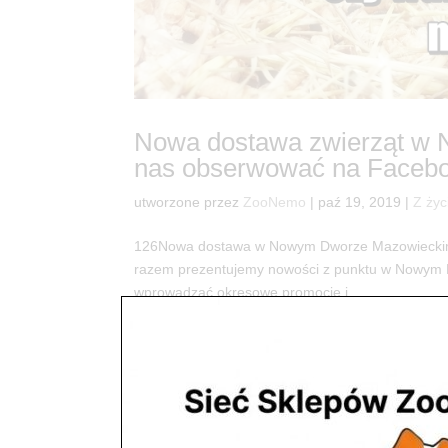
Nowa dostawa zwierząt w
nas obserwować na Faceb
utworzone przez
ZooNemo
|
paź 19, 2019
|
Z życ
126Nowa dostawa w Nowym Dworze Mazowieckim C
razem prezentujemy nowości z punktu w Nowym
wprowadzać okresowe promocje i...