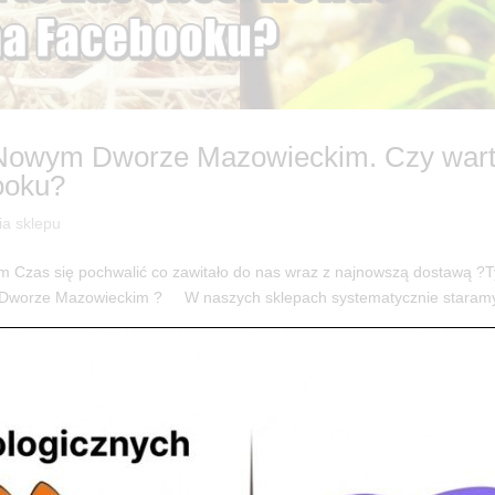
 Nowym Dworze Mazowieckim. Czy war
ooku?
ia sklepu
zas się pochwalić co zawitało do nas wraz z najnowszą dostawą ?
 Dworze Mazowieckim ? W naszych sklepach systematycznie staramy