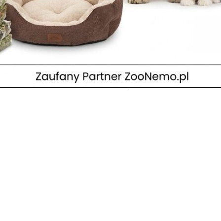
ystyki w ZooNemo. Kto znajdzie swoje
ia sklepu
aria w ZooNemo w nowych mieszkańców. Ponadto w klatkach pojawiły 
la akwarystów Dawno nie chwaliliśmy się nowościami, ale oto nadszed