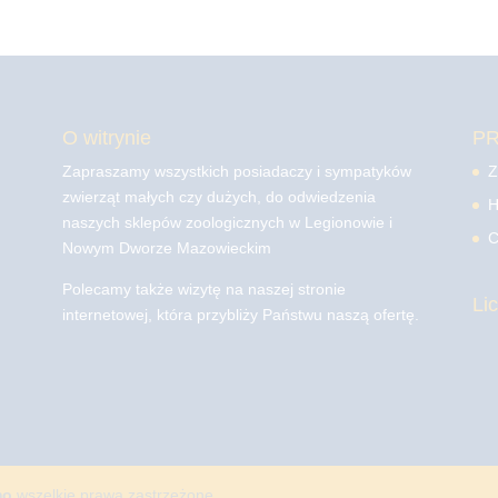
O witrynie
P
Zapraszamy wszystkich posiadaczy i sympatyków
Z
zwierząt małych czy dużych, do odwiedzenia
H
naszych sklepów zoologicznych w Legionowie i
C
Nowym Dworze Mazowieckim
Polecamy także wizytę na naszej stronie
Li
internetowej, która przybliży Państwu naszą ofertę.
mo
wszelkie prawa zastrzeżone