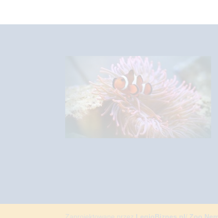
Zaprojektowane przez
LegioBiznes.pl
/
Zoo Ne