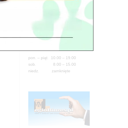
Adres
go
05-100 Nowy Dwór Mazowiecki
ul. Leśna 2
tel. 503 900 215
się
Godziny pracy
ł
pon. – piąt. 10.00 – 19.00
sob. 8.00 – 15.00
niedz. zamknięte