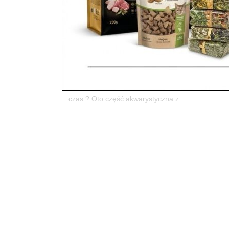
Dużo dla miłośników akwar
króliczka?
utworzone przez
ZooNemo
|
wrz 29, 2019
|
Z życ
110W ostatnich dniach doposażyliśmy nasze akw
małe „kłębuszki” z małymi uszkami i ogonkami… D
czas ? Oto część akwarystyczna z...