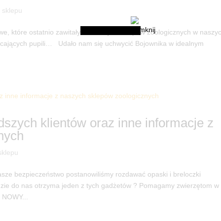
a sklepu
e, które ostatnio zawitały do naszych sklepów zoologicznych w naszy
 kicających pupili… Udało nam się uchwycić Bojownika w idealnym
szych klientów oraz inne informacje z
nych
sklepu
asze bezpieczeństwo postanowiliśmy rozdawać opaski i breloczki
jdzie do nas otrzyma jeden z tych gadżetów ? Pomagamy zwierzętom w
 NOWY...