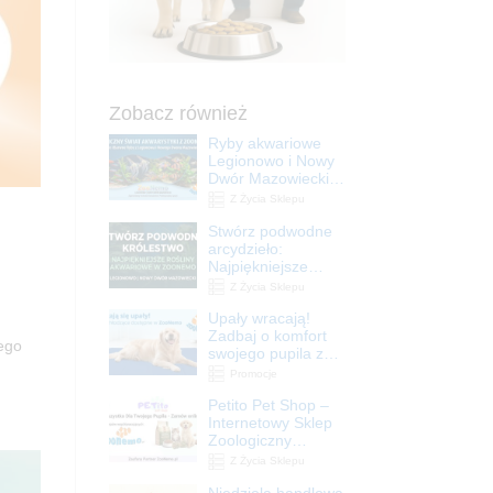
Zobacz również
Ryby akwariowe
Legionowo i Nowy
Dwór Mazowiecki –
Sklep ZooNemo
Z Życia Sklepu
Stwórz podwodne
arcydzieło:
Najpiękniejsze
rośliny akwariowe
Z Życia Sklepu
w ZooNemo –
Upały wracają!
Legionowo i Nowy
Zadbaj o komfort
Dwór Mazowiecki
jego
swojego pupila z
matami
Promocje
chłodzącymi
Petito Pet Shop –
ZooNemo
Internetowy Sklep
Zoologiczny
Online! Wszystko
Z Życia Sklepu
Dla Twojego Pupila
Niedziela handlowa