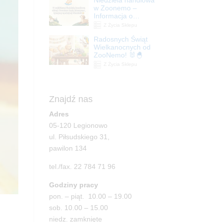
| ZooNemo
w Zoonemo –
Informacja o
godzinach otwarcia
Z Życia Sklepu
Radosnych Świąt
Wielkanocnych od
ZooNemo! 🐰🐣
Z Życia Sklepu
Znajdź nas
Adres
05-120 Legionowo
ul. Piłsudskiego 31,
pawilon 134
tel./fax. 22 784 71 96
Godziny pracy
pon. – piąt. 10.00 – 19.00
sob. 10.00 – 15.00
niedz. zamknięte