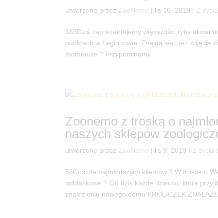
utworzone przez
ZooNemo
|
lis 16, 2019
|
Z życi
183Dziś zaprezentujemy większości ryby akwariow
punktach w Legionowie. Znajdą się i też zdjęcia
momencie ? Przypominamy...
Zoonemo z troską o najmłod
naszych sklepów zoologicz
utworzone przez
ZooNemo
|
lis 9, 2019
|
Z życia 
56Coś dla najmłodszych klientów ? W trosce o W
odblaskowe ? Od dziś każde dziecko, które przy
znalezieniu nowego domu KRÓLICZEK ZNALAZŁ