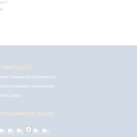
orn!
le
RYWATNOŚĆ
mień ustawienia prywatności
istoria ustawień prywatności
ofnij zgody
cznik odwiedzin witryny