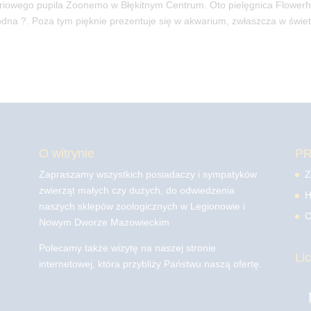
owego pupila Zoonemo w Błękitnym Centrum. Oto pielęgnica Flowerh
odna ?. Poza tym pięknie prezentuje się w akwarium, zwłaszcza w świet
O witrynie
P
Zapraszamy wszystkich posiadaczy i sympatyków
Z
zwierząt małych czy dużych, do odwiedzenia
H
naszych sklepów zoologicznych w Legionowie i
C
Nowym Dworze Mazowieckim
Polecamy także wizytę na naszej stronie
Li
internetowej, która przybliży Państwu naszą ofertę.