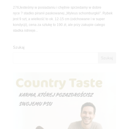
276Jesteśmy w posiadaniu i chętnie sprzedamy w dobre
ręce ? stadko piranii paskowanej „Myleus schomburgkii”. Rybek
jest 9 szt, a wielkość to ok. 12-15 cm (odchowane i w super
kondycji), cena za sztukę to 190 zł, ale przy zakupie całego
stadka istnieje...
Szukaj