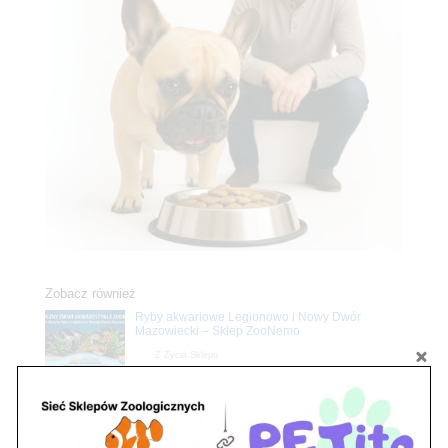
Zobacz również
Ryby akwariowe Legionowo i Nowy Dwór
Mazowiecki – Sklep ZooNemo
Z Życia Sklepu
Stwórz podwodne arcydzieło: Najpiękniejsze
rośliny akwariowe w ZooNemo – Legionowo i
Nowy Dwór Mazowiecki
Z Życia Sklepu