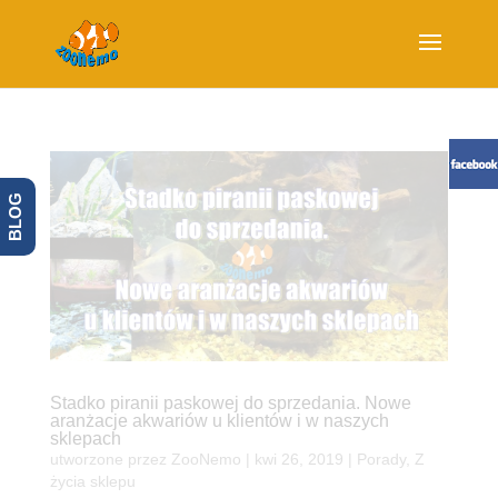
BLOG
Stadko piranii paskowej do sprzedania. Nowe
aranżacje akwariów u klientów i w naszych
sklepach
utworzone przez
ZooNemo
|
kwi 26, 2019
|
Porady
,
Z
życia sklepu