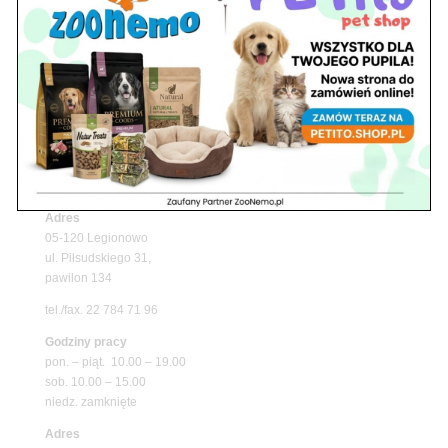
Upały wracają! Zadbaj o komfort swojego pupila
z matami chłodzącymi ZooNemo
Promocje
Petito Pet Shop – Internetowy Sklep Zoologiczny
Online! Wszystko Dla Twojego Pupila | ZooNemo
Z Życia Sklepu
Znajdź nas
Adres
05-120 Legionowo
ul. Piłsudskiego 31,
pawilon 134
tel./fax. 22 784 71 96
Godziny pracy
pon. – piąt. 10.00 – 19.00
sob. 10.00 – 15.00
niedz. zamknięte
Adres