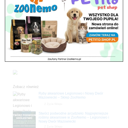
38HELPET to marka produktów specjalistycznych dla psów! Tym
razem mamy dla Was nowość – karmy weterynaryjne na różne
schorzenia! HELPET gastrointestinal to karma przeznaczona dla
psów z problemami żołądkowymi, HELPET pielęgnacja skóry i
sierści to karma...
Szukaj
Zobacz również
Ryby akwariowe Legionowo i Nowy Dwór
Mazowiecki – Sklep ZooNemo
Z Życia Sklepu
Stwórz podwodne arcydzieło: Najpiękniejsze
rośliny akwariowe w ZooNemo – Legionowo i
Nowy Dwór Mazowiecki
Z Życia Sklepu