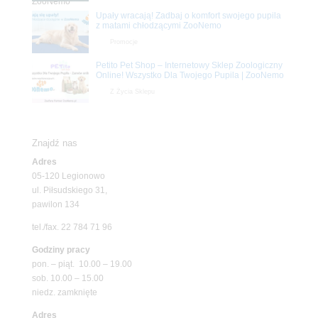
Upały wracają! Zadbaj o komfort swojego pupila
z matami chłodzącymi ZooNemo
Promocje
Petito Pet Shop – Internetowy Sklep Zoologiczny
Online! Wszystko Dla Twojego Pupila | ZooNemo
Z Życia Sklepu
Znajdź nas
Adres
05-120 Legionowo
ul. Piłsudskiego 31,
pawilon 134
tel./fax. 22 784 71 96
Godziny pracy
pon. – piąt. 10.00 – 19.00
sob. 10.00 – 15.00
niedz. zamknięte
Adres