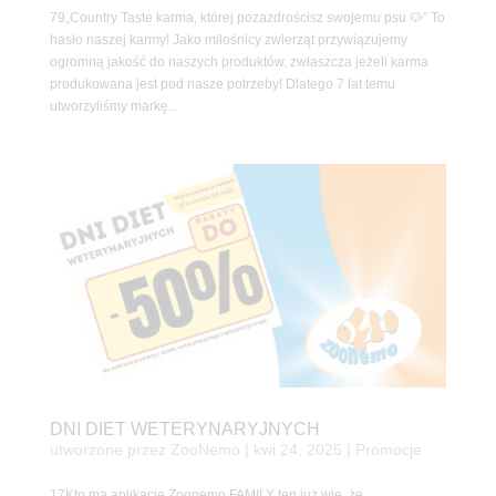
79„Country Taste karma, której pozazdrościsz swojemu psu 🐶” To
hasło naszej karmy! Jako miłośnicy zwierząt przywiązujemy
ogromną jakość do naszych produktów, zwłaszcza jeżeli karma
produkowana jest pod nasze potrzeby! Dlatego 7 lat temu
utworzyliśmy markę...
DNI DIET WETERYNARYJNYCH
utworzone przez
ZooNemo
|
kwi 24, 2025
|
Promocje
17Kto ma aplikację Zoonemo FAMILY ten już wie, że