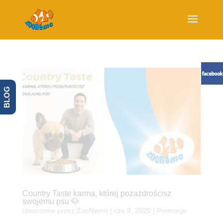
BLOG
Country Taste karma, której pozazdrościsz
swojemu psu 🐶
utworzone przez
ZooNemo
|
cze 9, 2025
|
Promocje