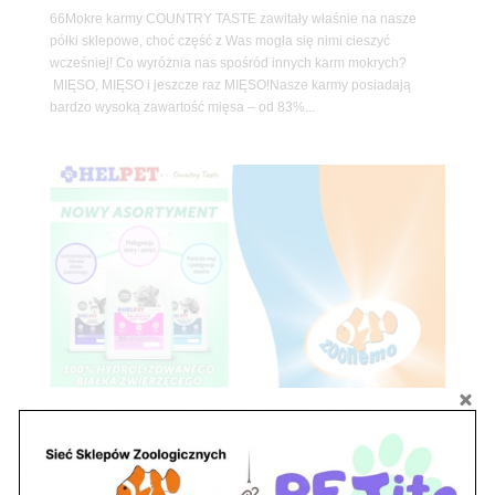
66Mokre karmy COUNTRY TASTE zawitały właśnie na nasze
półki sklepowe, choć część z Was mogła się nimi cieszyć
wcześniej! Co wyróżnia nas spośród innych karm mokrych?
MIĘSO, MIĘSO i jeszcze raz MIĘSO!Nasze karmy posiadają
bardzo wysoką zawartość mięsa – od 83%...
Nowość od marki Country Taste!
utworzone przez
ZooNemo
|
lut 25, 2025
|
Z życia
sklepu