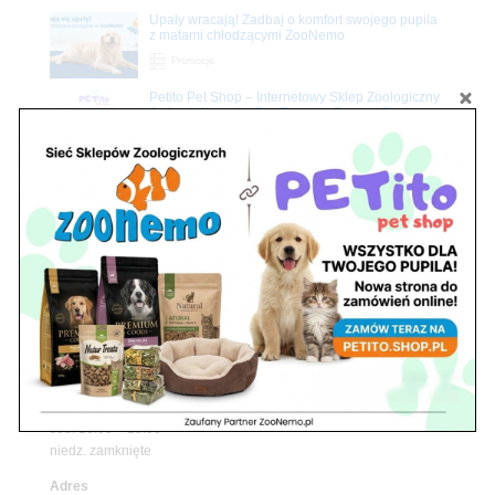
Upały wracają! Zadbaj o komfort swojego pupila
z matami chłodzącymi ZooNemo
Promocje
Petito Pet Shop – Internetowy Sklep Zoologiczny
Online! Wszystko Dla Twojego Pupila | ZooNemo
Z Życia Sklepu
Znajdź nas
Adres
05-120 Legionowo
ul. Piłsudskiego 31,
pawilon 134
tel./fax. 22 784 71 96
Godziny pracy
pon. – piąt. 10.00 – 19.00
sob. 10.00 – 15.00
niedz. zamknięte
Adres