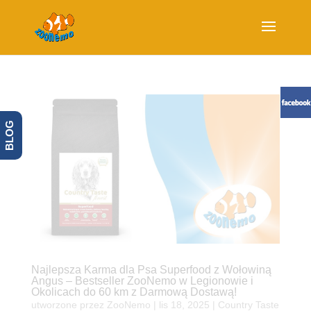
BLOG
Najlepsza Karma dla Psa Superfood z Wołowiną
Angus – Bestseller ZooNemo w Legionowie i
Okolicach do 60 km z Darmową Dostawą!
utworzone przez
ZooNemo
|
lis 18, 2025
|
Country Taste