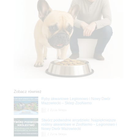
Zobacz również
Ryby akwariowe Legionowo i Nowy Dwór
Mazowiecki – Sklep ZooNemo
Z Życia Sklepu
Stwórz podwodne arcydzieło: Najpiękniejsze
rośliny akwariowe w ZooNemo – Legionowo i
Nowy Dwór Mazowiecki
Z Życia Sklepu