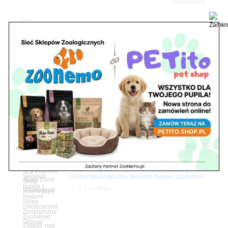
Zobacz również
Ryby akwariowe Legionowo i Nowy Dwór
Mazowiecki – Sklep ZooNemo
Z Życia Sklepu
Stwórz podwodne arcydzieło: Najpiękniejsze
rośliny akwariowe w ZooNemo – Legionowo i
Nowy Dwór Mazowiecki
Z Życia Sklepu
Upały wracają! Zadbaj o komfort swojego pupila
z matami chłodzącymi ZooNemo
Promocje
Petito Pet Shop – Internetowy Sklep Zoologiczny
Online! Wszystko Dla Twojego Pupila | ZooNemo
Z Życia Sklepu
Znajdź nas