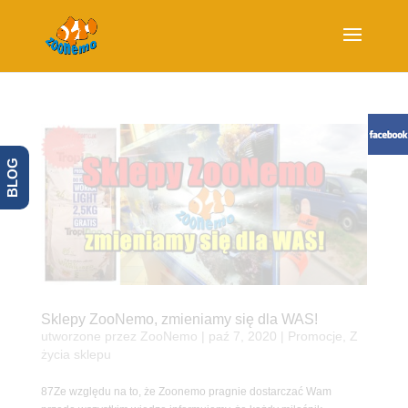
BLOG
Sklepy ZooNemo, zmieniamy się dla WAS!
utworzone przez
ZooNemo
|
paź 7, 2020
|
Promocje
,
Z
życia sklepu
87Ze względu na to, że Zoonemo pragnie dostarczać Wam