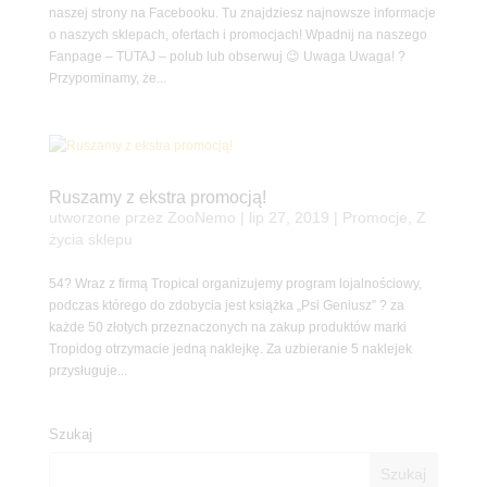
naszej strony na Facebooku. Tu znajdziesz najnowsze informacje
o naszych sklepach, ofertach i promocjach! Wpadnij na naszego
Fanpage – TUTAJ – polub lub obserwuj 😉 Uwaga Uwaga! ?
Przypominamy, że...
Ruszamy z ekstra promocją!
utworzone przez
ZooNemo
|
lip 27, 2019
|
Promocje
,
Z
życia sklepu
54? Wraz z firmą Tropical organizujemy program lojalnościowy,
podczas którego do zdobycia jest książka „Psi Geniusz” ? za
każde 50 złotych przeznaczonych na zakup produktów marki
Tropidog otrzymacie jedną naklejkę. Za uzbieranie 5 naklejek
przysługuje...
Szukaj