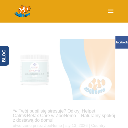
BLOG
🐾 Twój pupil się stresuje? Odkryj Helpet
Calm&Relax Care w ZooNemo – Naturalny spokój
z dostawą do domu!
utworzone przez
ZooNemo
|
sty 13, 2026
|
Country