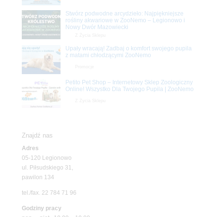
Stwórz podwodne arcydzieło: Najpiękniejsze
rośliny akwariowe w ZooNemo – Legionowo i
Nowy Dwór Mazowiecki
Z Życia Sklepu
Upały wracają! Zadbaj o komfort swojego pupila
z matami chłodzącymi ZooNemo
Promocje
Petito Pet Shop – Internetowy Sklep Zoologiczny
Online! Wszystko Dla Twojego Pupila | ZooNemo
Z Życia Sklepu
Znajdź nas
Adres
05-120 Legionowo
ul. Piłsudskiego 31,
pawilon 134
tel./fax. 22 784 71 96
Godziny pracy