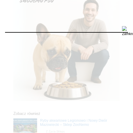
Zobacz również
Ryby akwariowe Legionowo i Nowy Dwór
Mazowiecki – Sklep ZooNemo
Z Życia Sklepu