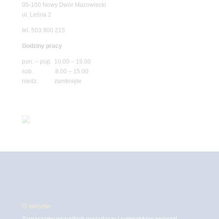
05-100 Nowy Dwór Mazowiecki
ul. Leśna 2
tel. 503 900 215
Godziny pracy
pon. – piąt. 10.00 – 19.00
sob. 8.00 – 15.00
niedz. zamknięte
O witrynie
Zapraszamy wszystkich posiadaczy i sympatyków zwierząt