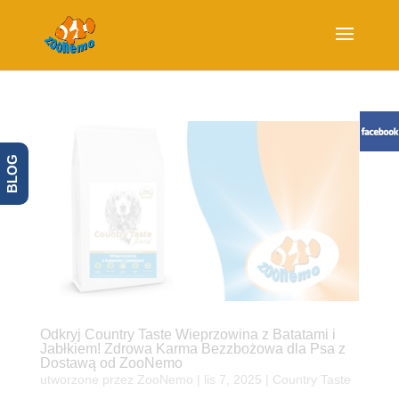
BLOG
Odkryj Country Taste Wieprzowina z Batatami i
Jabłkiem! Zdrowa Karma Bezzbożowa dla Psa z
Dostawą od ZooNemo
utworzone przez
ZooNemo
|
lis 7, 2025
|
Country Taste