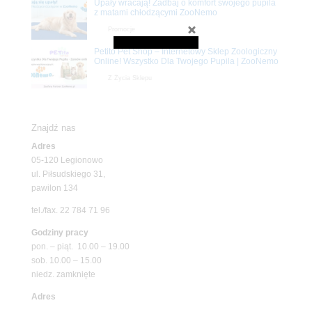
Upały wracają! Zadbaj o komfort swojego pupila
z matami chłodzącymi ZooNemo
Promocje
Petito Pet Shop – Internetowy Sklep Zoologiczny
Online! Wszystko Dla Twojego Pupila | ZooNemo
Z Życia Sklepu
Znajdź nas
Adres
05-120 Legionowo
ul. Piłsudskiego 31,
pawilon 134
tel./fax. 22 784 71 96
Godziny pracy
pon. – piąt. 10.00 – 19.00
sob. 10.00 – 15.00
niedz. zamknięte
Adres