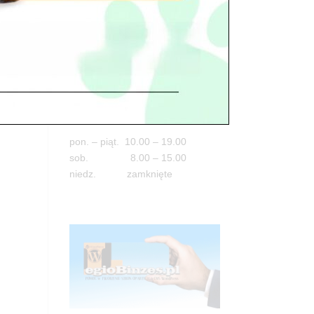
Adres
05-100 Nowy Dwór Mazowiecki
ul. Leśna 2
tel. 503 900 215
Godziny pracy
pon. – piąt. 10.00 – 19.00
sob. 8.00 – 15.00
niedz. zamknięte