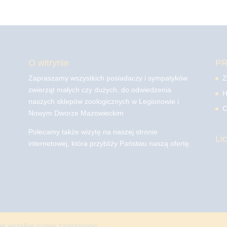
O witrynie
P
Zapraszamy wszystkich posiadaczy i sympatyków
Z
zwierząt małych czy dużych, do odwiedzenia
H
naszych sklepów zoologicznych w Legionowie i
C
Nowym Dworze Mazowieckim
Polecamy także wizytę na naszej stronie
Li
internetowej, która przybliży Państwu naszą ofertę.
mo
wszelkie prawa zastrzeżone