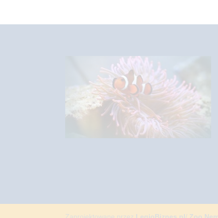
Zaprojektowane przez
LegioBiznes.pl
/
Zoo Ne