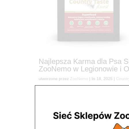
Najlepsza Karma dla Psa S
ZooNemo w Legionowie i O
utworzone przez
ZooNemo
|
lis 18, 2025
|
Countr
7🐶 Twój Pies Zasługuje na Najlepsze! Odkryj
Podbija Serca Psów w Legionowie, Warszawie i Ca
najwyższej jakości wołowina typu Angus? Do...