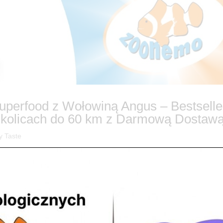
uperfood z Wołowiną Angus – Bestselle
kolicach do 60 km z Darmową Dostawą
y Taste
 Nasz SUPERFOOD-owy BESTSELLER – Country Taste Wołowina Angus, 
łych Okolicach! 🥩🌱 Czy wiesz, że ponad 65% składu tej karmy to