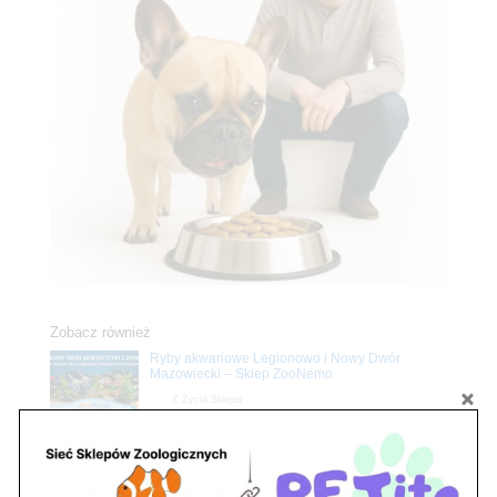
Zobacz również
Ryby akwariowe Legionowo i Nowy Dwór
Mazowiecki – Sklep ZooNemo
Z Życia Sklepu
Stwórz podwodne arcydzieło: Najpiękniejsze
rośliny akwariowe w ZooNemo – Legionowo i
Nowy Dwór Mazowiecki
Z Życia Sklepu