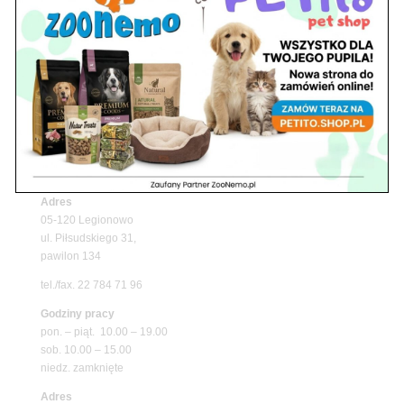
Upały wracają! Zadbaj o komfort swojego pupila
z matami chłodzącymi ZooNemo
Promocje
Petito Pet Shop – Internetowy Sklep Zoologiczny
Online! Wszystko Dla Twojego Pupila | ZooNemo
Z Życia Sklepu
Znajdź nas
Adres
05-120 Legionowo
ul. Piłsudskiego 31,
pawilon 134
tel./fax. 22 784 71 96
Godziny pracy
pon. – piąt. 10.00 – 19.00
sob. 10.00 – 15.00
niedz. zamknięte
Adres