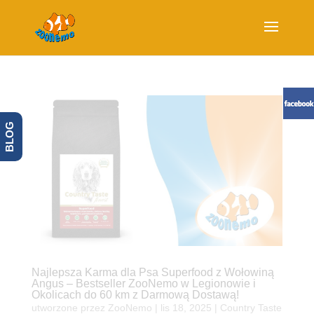
BLOG
Najlepsza Karma dla Psa Superfood z Wołowiną
Angus – Bestseller ZooNemo w Legionowie i
Okolicach do 60 km z Darmową Dostawą!
utworzone przez
ZooNemo
|
lis 18, 2025
|
Country Taste