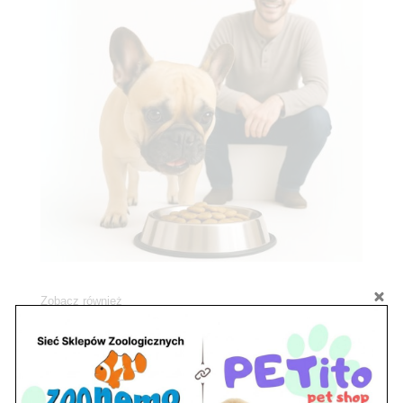
Zobacz również
Ryby akwariowe Legionowo i Nowy Dwór
Mazowiecki – Sklep ZooNemo
Z Życia Sklepu
Stwórz podwodne arcydzieło: Najpiękniejsze
rośliny akwariowe w ZooNemo – Legionowo i