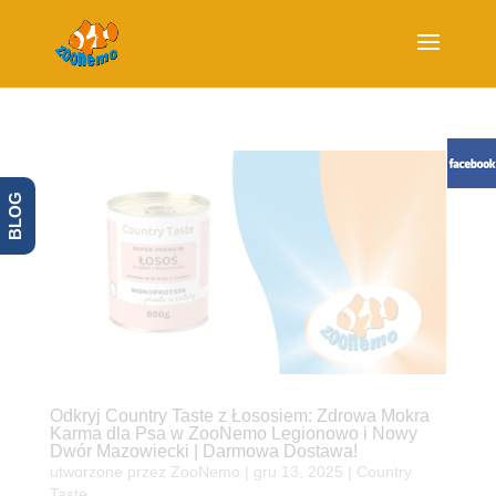
BLOG
Odkryj Country Taste z Łososiem: Zdrowa Mokra
Karma dla Psa w ZooNemo Legionowo i Nowy
Dwór Mazowiecki | Darmowa Dostawa!
utworzone przez
ZooNemo
|
gru 13, 2025
|
Country
Taste