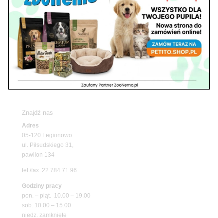
Nowy Dwór Mazowiecki
Z Życia Sklepu
Upały wracają! Zadbaj o komfort swojego pupila
z matami chłodzącymi ZooNemo
Promocje
Petito Pet Shop – Internetowy Sklep Zoologiczny
Online! Wszystko Dla Twojego Pupila | ZooNemo
Z Życia Sklepu
Znajdź nas
Adres
05-120 Legionowo
ul. Piłsudskiego 31,
pawilon 134
tel./fax. 22 784 71 96
Godziny pracy
pon. – piąt. 10.00 – 19.00
sob. 10.00 – 15.00
niedz. zamknięte