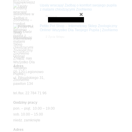
Upały wracają! Zadbaj o komfort swojego pupila
z matami chłodzącymi ZooNemo
Promocje
Petito Pet Shop – Internetowy Sklep Zoologiczny
Online! Wszystko Dla Twojego Pupila | ZooNemo
Z Życia Sklepu
Znajdź nas
Adres
05-120 Legionowo
ul. Piłsudskiego 31,
pawilon 134
tel./fax. 22 784 71 96
Godziny pracy
pon. – piąt. 10.00 – 19.00
sob. 10.00 – 15.00
niedz. zamknięte
Adres