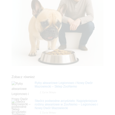
Zobacz również
Ryby akwariowe Legionowo i Nowy Dwór
Mazowiecki – Sklep ZooNemo
Z Życia Sklepu
Stwórz podwodne arcydzieło: Najpiękniejsze
rośliny akwariowe w ZooNemo – Legionowo i
Nowy Dwór Mazowiecki
Z Życia Sklepu