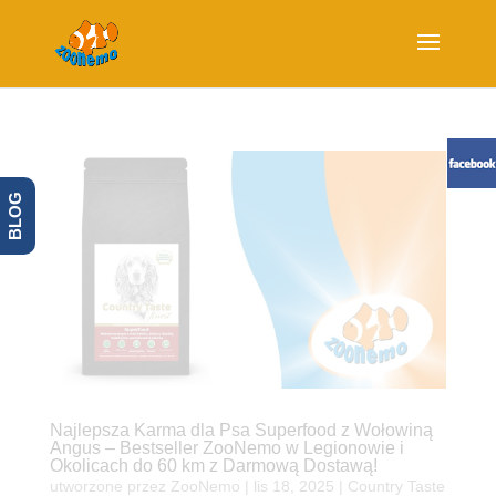
BLOG
Najlepsza Karma dla Psa Superfood z Wołowiną
Angus – Bestseller ZooNemo w Legionowie i
Okolicach do 60 km z Darmową Dostawą!
utworzone przez
ZooNemo
|
lis 18, 2025
|
Country Taste