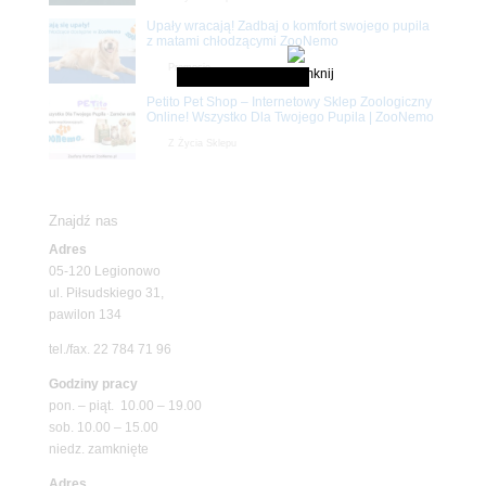
Upały wracają! Zadbaj o komfort swojego pupila
z matami chłodzącymi ZooNemo
Promocje
Petito Pet Shop – Internetowy Sklep Zoologiczny
Online! Wszystko Dla Twojego Pupila | ZooNemo
Z Życia Sklepu
Znajdź nas
Adres
05-120 Legionowo
ul. Piłsudskiego 31,
pawilon 134
tel./fax. 22 784 71 96
Godziny pracy
pon. – piąt. 10.00 – 19.00
sob. 10.00 – 15.00
niedz. zamknięte
Adres