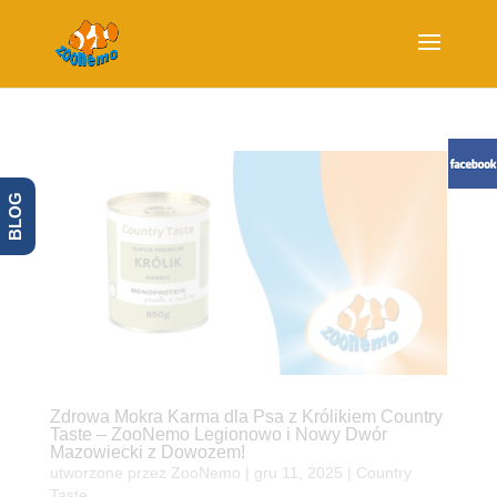
BLOG
Zdrowa Mokra Karma dla Psa z Królikiem Country
Taste – ZooNemo Legionowo i Nowy Dwór
Mazowiecki z Dowozem!
utworzone przez
ZooNemo
|
gru 11, 2025
|
Country
Taste