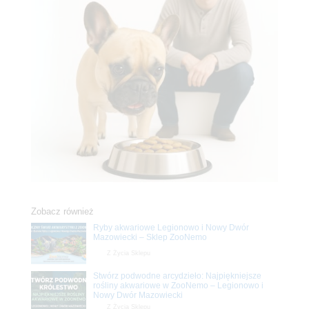
Zobacz również
Ryby akwariowe Legionowo i Nowy Dwór
Mazowiecki – Sklep ZooNemo
Z Życia Sklepu
Stwórz podwodne arcydzieło: Najpiękniejsze
rośliny akwariowe w ZooNemo – Legionowo i
Nowy Dwór Mazowiecki
Z Życia Sklepu