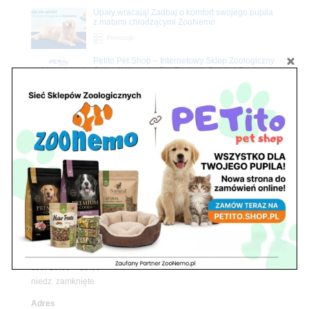
Upały wracają! Zadbaj o komfort swojego pupila
z matami chłodzącymi ZooNemo
Promocje
Petito Pet Shop – Internetowy Sklep Zoologiczny
Online! Wszystko Dla Twojego Pupila | ZooNemo
Z Życia Sklepu
Znajdź nas
Adres
05-120 Legionowo
ul. Piłsudskiego 31,
pawilon 134
tel./fax. 22 784 71 96
Godziny pracy
pon. – piąt. 10.00 – 19.00
sob. 10.00 – 15.00
niedz. zamknięte
Adres