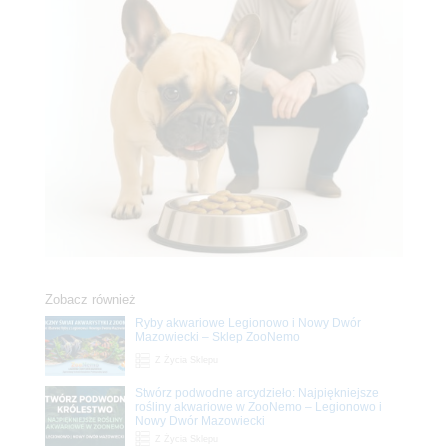
Zobacz również
Ryby akwariowe Legionowo i Nowy Dwór
Mazowiecki – Sklep ZooNemo
Z Życia Sklepu
Stwórz podwodne arcydzieło: Najpiękniejsze
rośliny akwariowe w ZooNemo – Legionowo i
Nowy Dwór Mazowiecki
Z Życia Sklepu