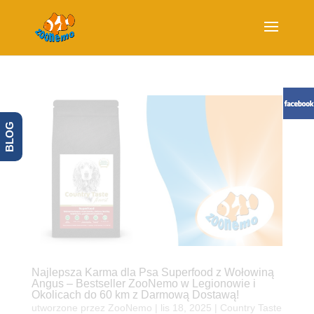
BLOG
Najlepsza Karma dla Psa Superfood z Wołowiną
Angus – Bestseller ZooNemo w Legionowie i
Okolicach do 60 km z Darmową Dostawą!
utworzone przez
ZooNemo
|
lis 18, 2025
|
Country Taste