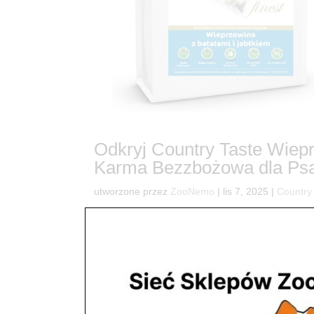
Odkryj Country Taste Wiepr
Karma Bezzbożowa dla Ps
utworzone przez
ZooNemo
|
lis 7, 2025
|
Country
20Rewolucja w Misce Twojego Psa! Country Tast
ląduje w misce Twojego najlepszego przyjaciela?
wartościowych składnikach. Dlatego z dumą...