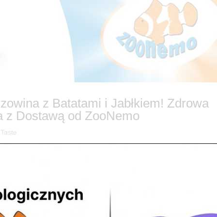
zowina z Batatami i Jabłkiem! Zdrowa
a z Dostawą od ZooNemo
 Taste
e Wieprzowina z Batatami i Jabłkiem – Dostępna w ZooNemo! Czy wies
 W ZooNemo wiemy, jak ważna jest dieta oparta na naturalnych i