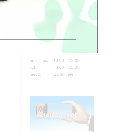
Adres
05-100 Nowy Dwór Mazowiecki
ul. Leśna 2
tel. 503 900 215
Godziny pracy
pon. – piąt. 10.00 – 19.00
sob. 8.00 – 15.00
niedz. zamknięte