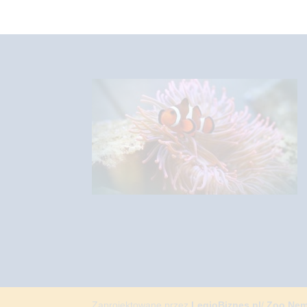
Zaprojektowane przez
LegioBiznes.pl
/
Zoo Ne