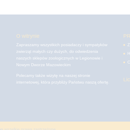
O witrynie
P
Zapraszamy wszystkich posiadaczy i sympatyków
Z
zwierząt małych czy dużych, do odwiedzenia
H
naszych sklepów zoologicznych w Legionowie i
C
Nowym Dworze Mazowieckim
Polecamy także wizytę na naszej stronie
Li
internetowej, która przybliży Państwu naszą ofertę.
mo
wszelkie prawa zastrzeżone