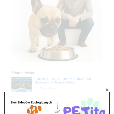
Zobacz również
Ryby akwariowe Legionowo i Nowy Dwór
Mazowiecki – Sklep ZooNemo
Z Życia Sklepu
Stwórz podwodne arcydzieło: Najpiękniejsze
rośliny akwariowe w ZooNemo – Legionowo i
Nowy Dwór Mazowiecki
Z Życia Sklepu