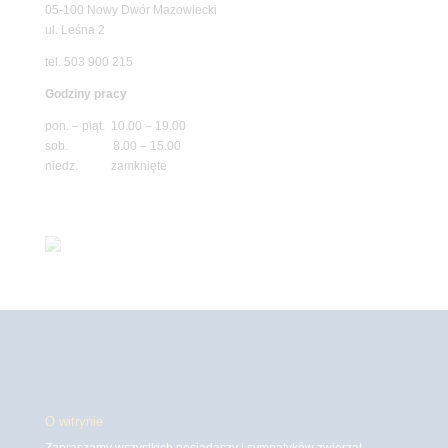
05-100 Nowy Dwór Mazowiecki
ul. Leśna 2
tel. 503 900 215
Godziny pracy
pon. – piąt. 10.00 – 19.00
sob. 8.00 – 15.00
niedz. zamknięte
O witrynie
Zapraszamy wszystkich posiadaczy i sympatyków zwierząt