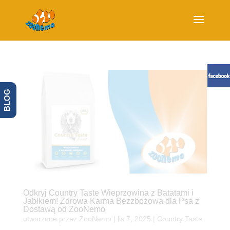
BLOG
Odkryj Country Taste Wieprzowina z Batatami i
Jabłkiem! Zdrowa Karma Bezzbożowa dla Psa z
Dostawą od ZooNemo
utworzone przez
ZooNemo
|
lis 7, 2025
|
Country Taste