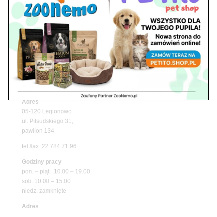
Upały wracają! Zadbaj o komfort swojego pupila
z matami chłodzącymi ZooNemo
Promocje
Petito Pet Shop – Internetowy Sklep Zoologiczny
Online! Wszystko Dla Twojego Pupila | ZooNemo
Z Życia Sklepu
Znajdź nas
Adres
05-120 Legionowo
ul. Piłsudskiego 31,
pawilon 134
tel./fax. 22 784 71 96
Godziny pracy
pon. – piąt. 10.00 – 19.00
sob. 10.00 – 15.00
niedz. zamknięte
Adres