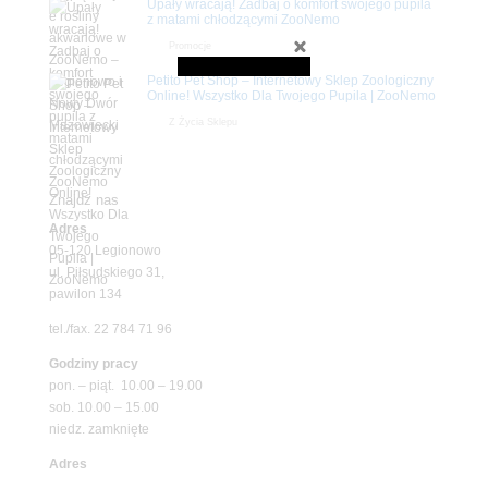
Upały wracają! Zadbaj o komfort swojego pupila
z matami chłodzącymi ZooNemo
Promocje
Petito Pet Shop – Internetowy Sklep Zoologiczny
Online! Wszystko Dla Twojego Pupila | ZooNemo
Z Życia Sklepu
Znajdź nas
Adres
05-120 Legionowo
ul. Piłsudskiego 31,
pawilon 134
tel./fax. 22 784 71 96
Godziny pracy
pon. – piąt. 10.00 – 19.00
sob. 10.00 – 15.00
niedz. zamknięte
Adres