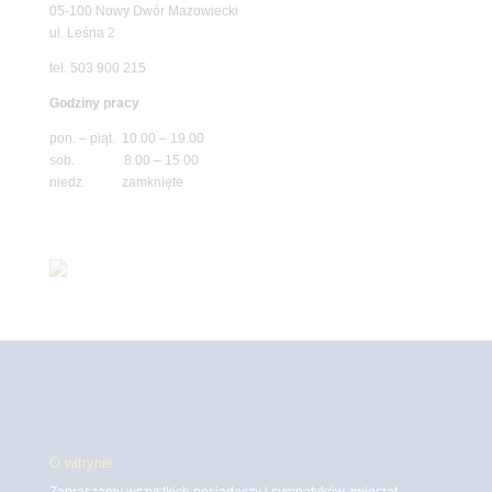
05-100 Nowy Dwór Mazowiecki
ul. Leśna 2
tel. 503 900 215
Godziny pracy
pon. – piąt. 10.00 – 19.00
sob. 8.00 – 15.00
niedz. zamknięte
O witrynie
Zapraszamy wszystkich posiadaczy i sympatyków zwierząt