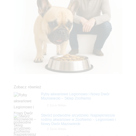
Zobacz również
Ryby akwariowe Legionowo i Nowy Dwór
Mazowiecki – Sklep ZooNemo
Z Życia Sklepu
Stwórz podwodne arcydzieło: Najpiękniejsze
rośliny akwariowe w ZooNemo – Legionowo i
Nowy Dwór Mazowiecki
Z Życia Sklepu