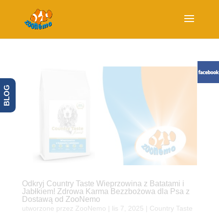
BLOG
Odkryj Country Taste Wieprzowina z Batatami i
Jabłkiem! Zdrowa Karma Bezzbożowa dla Psa z
Dostawą od ZooNemo
utworzone przez
ZooNemo
|
lis 7, 2025
|
Country Taste