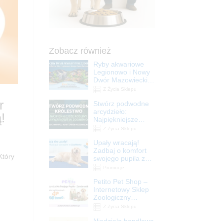
Zobacz również
Ryby akwariowe
Legionowo i Nowy
Dwór Mazowiecki –
Sklep ZooNemo
Z Życia Sklepu
r
Stwórz podwodne
arcydzieło:
!
Najpiękniejsze
rośliny akwariowe
Z Życia Sklepu
w ZooNemo –
Upały wracają!
Legionowo i Nowy
Zadbaj o komfort
Dwór Mazowiecki
Który
swojego pupila z
matami
Promocje
chłodzącymi
Petito Pet Shop –
ZooNemo
Internetowy Sklep
Zoologiczny
Online! Wszystko
Z Życia Sklepu
Dla Twojego Pupila
Niedziela handlowa