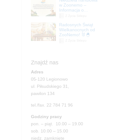
| ZooNemo
w Zoonemo –
Informacja o
godzinach otwarcia
Z Życia Sklepu
Radosnych Świąt
Wielkanocnych od
ZooNemo! 🐰🐣
Z Życia Sklepu
Znajdź nas
Adres
05-120 Legionowo
ul. Piłsudskiego 31,
pawilon 134
tel./fax. 22 784 71 96
Godziny pracy
pon. – piąt. 10.00 – 19.00
sob. 10.00 – 15.00
niedz. zamknięte