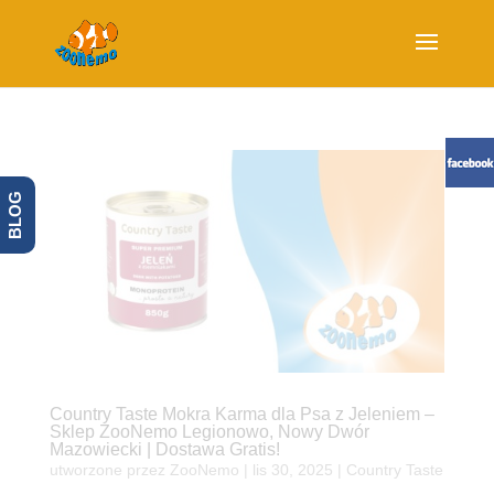
BLOG
Country Taste Mokra Karma dla Psa z Jeleniem –
Sklep ZooNemo Legionowo, Nowy Dwór
Mazowiecki | Dostawa Gratis!
utworzone przez
ZooNemo
|
lis 30, 2025
|
Country Taste