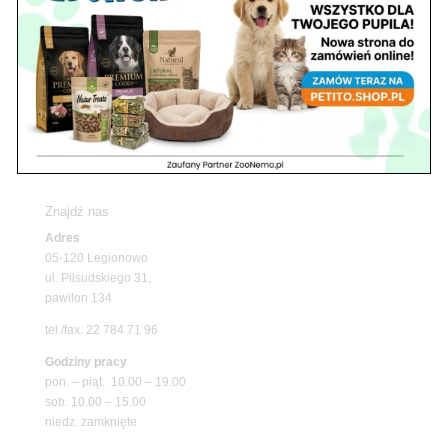
Z Życia Sklepu
Upały wracają! Zadbaj o komfort swojego pupila
z matami chłodzącymi ZooNemo
Promocje
Petito Pet Shop – Internetowy Sklep Zoologiczny
Online! Wszystko Dla Twojego Pupila | ZooNemo
Z Życia Sklepu
Znajdź nas
Adres
05-120 Legionowo
ul. Piłsudskiego 31,
pawilon 134
tel./fax. 22 784 71 96
Godziny pracy
pon. – piąt. 10.00 – 19.00
sob. 10.00 – 15.00
niedz. zamknięte