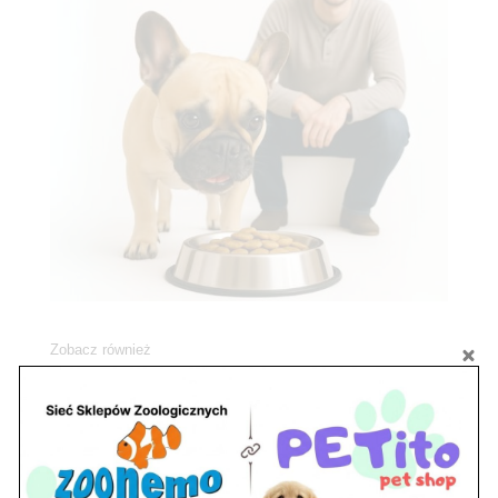
Zobacz również
Ryby akwariowe Legionowo i Nowy Dwór
Mazowiecki – Sklep ZooNemo
Z Życia Sklepu
Stwórz podwodne arcydzieło: Najpiękniejsze
rośliny akwariowe w ZooNemo – Legionowo i
Nowy Dwór Mazowiecki