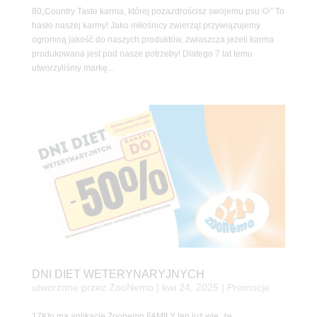
80„Country Taste karma, której pozazdrościsz swojemu psu 🐶” To
hasło naszej karmy! Jako miłośnicy zwierząt przywiązujemy
ogromną jakość do naszych produktów, zwłaszcza jeżeli karma
produkowana jest pod nasze potrzeby! Dlatego 7 lat temu
utworzyliśmy markę...
DNI DIET WETERYNARYJNYCH
utworzone przez
ZooNemo
|
kwi 24, 2025
|
Promocje
17Kto ma aplikację Zoonemo FAMILY ten już wie, że