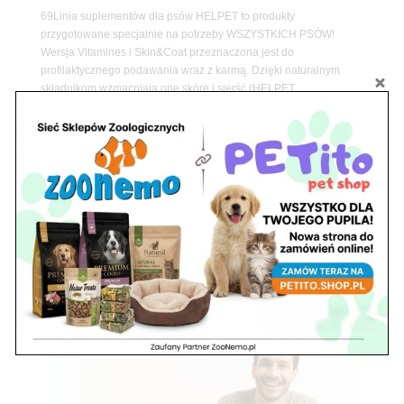
69Linia suplementów dla psów HELPET to produkty
przygotowane specjalnie na potrzeby WSZYSTKICH PSÓW!
Wersja Vitamines i Skin&Coat przeznaczona jest do
profilaktycznego podawania wraz z karmą. Dzięki naturalnym
składnikom wzmacniają one skórę i sierść (HELPET...
« Starsze wpisy
Szukaj