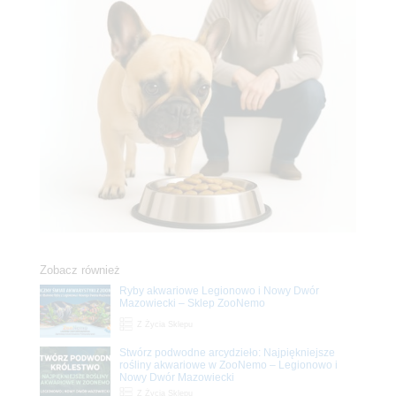
Zobacz również
Ryby akwariowe Legionowo i Nowy Dwór
Mazowiecki – Sklep ZooNemo
Z Życia Sklepu
Stwórz podwodne arcydzieło: Najpiękniejsze
rośliny akwariowe w ZooNemo – Legionowo i
Nowy Dwór Mazowiecki
Z Życia Sklepu