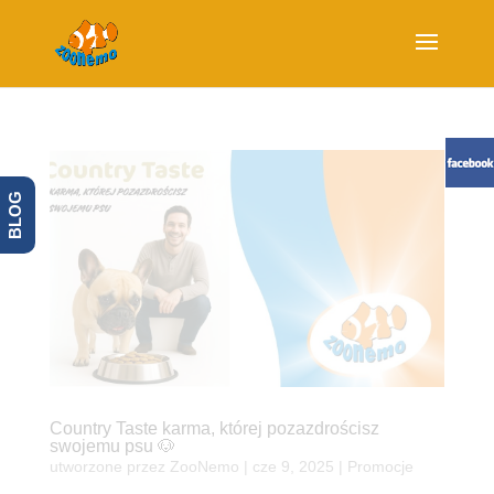
BLOG
Country Taste karma, której pozazdrościsz
swojemu psu 🐶
utworzone przez
ZooNemo
|
cze 9, 2025
|
Promocje