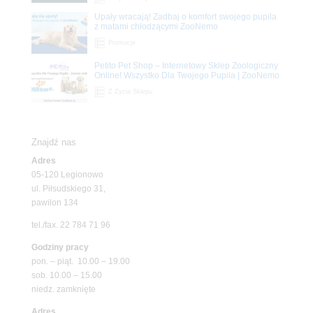
Upały wracają! Zadbaj o komfort swojego pupila
z matami chłodzącymi ZooNemo
Promocje
Petito Pet Shop – Internetowy Sklep Zoologiczny
Online! Wszystko Dla Twojego Pupila | ZooNemo
Z Życia Sklepu
Znajdź nas
Adres
05-120 Legionowo
ul. Piłsudskiego 31,
pawilon 134
tel./fax. 22 784 71 96
Godziny pracy
pon. – piąt. 10.00 – 19.00
sob. 10.00 – 15.00
niedz. zamknięte
Adres