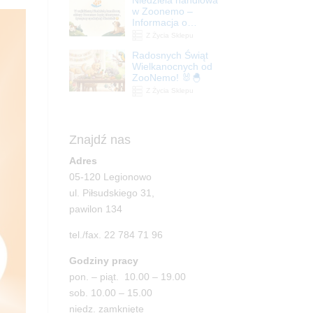
| ZooNemo
w Zoonemo –
Informacja o
godzinach otwarcia
Z Życia Sklepu
Radosnych Świąt
Wielkanocnych od
ZooNemo! 🐰🐣
Z Życia Sklepu
Znajdź nas
Adres
05-120 Legionowo
ul. Piłsudskiego 31,
pawilon 134
tel./fax. 22 784 71 96
Godziny pracy
pon. – piąt. 10.00 – 19.00
sob. 10.00 – 15.00
niedz. zamknięte