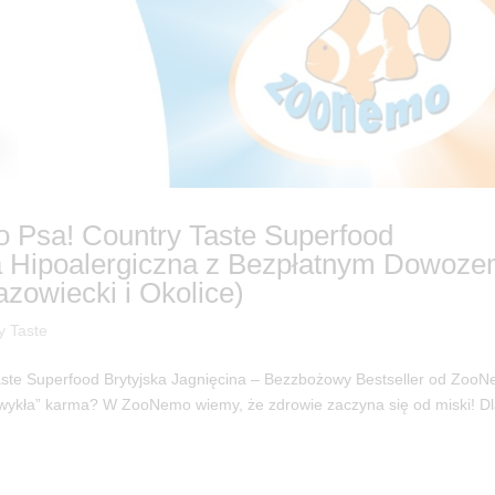
 Psa! Country Taste Superfood
a Hipoalergiczna z Bezpłatnym Dowoz
owiecki i Okolice)
y Taste
ste Superfood Brytyjska Jagnięcina – Bezzbożowy Bestseller od Zoo
 „zwykła” karma? W ZooNemo wiemy, że zdrowie zaczyna się od miski! D