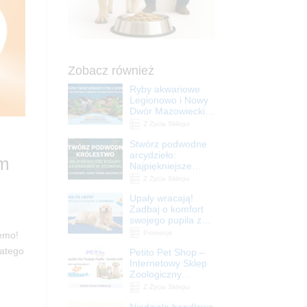
Zobacz również
Ryby akwariowe
Legionowo i Nowy
Dwór Mazowiecki –
Sklep ZooNemo
Z Życia Sklepu
Stwórz podwodne
arcydzieło:
em
Najpiękniejsze
rośliny akwariowe
Z Życia Sklepu
w ZooNemo –
Upały wracają!
Legionowo i Nowy
Zadbaj o komfort
Dwór Mazowiecki
swojego pupila z
matami
Promocje
Nemo!
chłodzącymi
latego
Petito Pet Shop –
ZooNemo
Internetowy Sklep
Zoologiczny
Online! Wszystko
Z Życia Sklepu
Dla Twojego Pupila
Niedziela handlowa