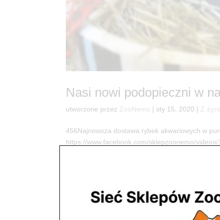
Nasi nowi podopieczni w 
utworzone przez
ZooNemo
|
sty 15, 2020
|
Z życi
456Najnowsza dostawa rybek akwariowych w pun
https://www.facebook.com/sklepzoonemo/videos
Sklep ZooNemo Read Kolejny dzień to kolejna pre