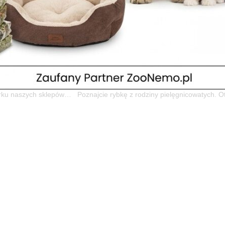
iowe w naszych sklepach. Nadchodzące
o dniu chomika!
a sklepu
 sklepów zoologicznych w Legionowie i Nowym Dworze Mazowieckim
rku naszych sklepów… Poznajcie rybkę z rodziny pielęgnicowatych. O