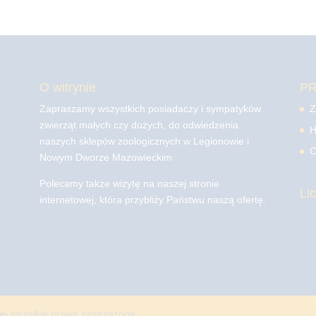
O witrynie
P
Zapraszamy wszystkich posiadaczy i sympatyków
Z
zwierząt małych czy dużych, do odwiedzenia
H
naszych sklepów zoologicznych w Legionowie i
C
Nowym Dworze Mazowieckim
Polecamy także wizytę na naszej stronie
Li
internetowej, która przybliży Państwu naszą ofertę.
mo
wszelkie prawa zastrzeżone