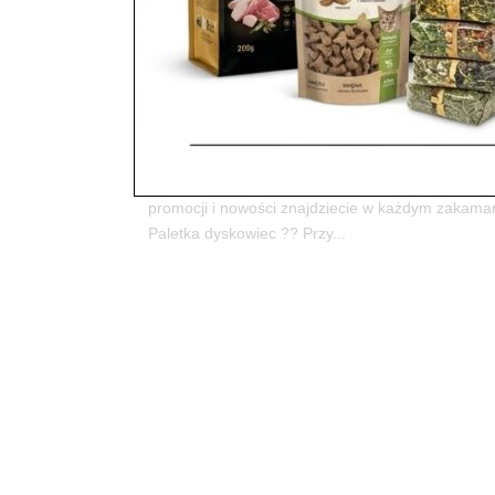
Rośliny i zwierzęta akwar
wydarzenia, a pamiętajcie 
utworzone przez
ZooNemo
|
kwi 11, 2019
|
Z życi
473Zapraszamy Państwa do odwiedzenia naszych
promocji i nowości znajdziecie w każdym zakama
Paletka dyskowiec ?? Przy...