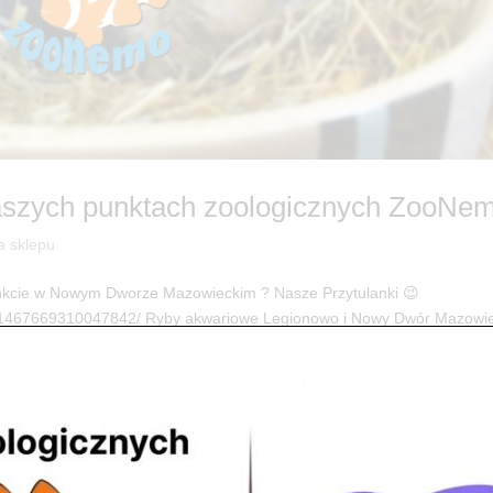
naszych punktach zoologicznych ZooNe
a sklepu
kcie w Nowym Dworze Mazowieckim ? Nasze Przytulanki 😉
/1467669310047842/ Ryby akwariowe Legionowo i Nowy Dwór Mazowie
zentacja...