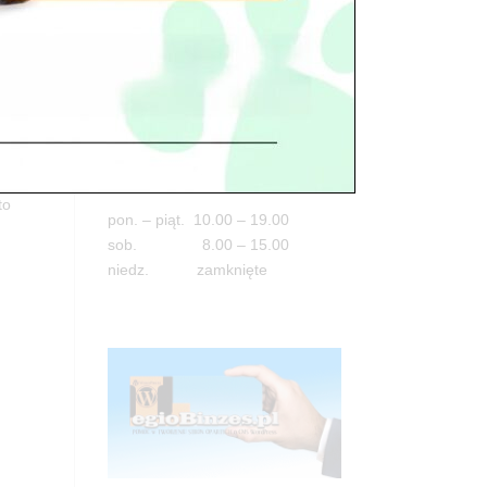
Adres
05-100 Nowy Dwór Mazowiecki
ul. Leśna 2
tel. 503 900 215
Godziny pracy
. Dużo
to
pon. – piąt. 10.00 – 19.00
sob. 8.00 – 15.00
niedz. zamknięte