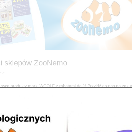
ci sklepów ZooNemo
cje
wca produkty marki WOOLF z rabatami do % Przyjdź do nas na zakup
mocje Świąteczne w ZooNemo! Odkryj Rabaty do -50% na Karmy i