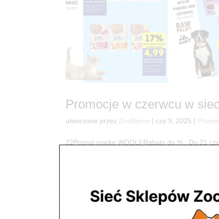
Promocje w czerwcu w sie
utworzone przez
ZooNemo
|
cze 9, 2025
|
Promo
22Poznaj markę WOOLFRabaty do % . Do 21 czer
poznaj markę WOOLF dla psa i kota. . Mega Pro
Przysmaki! Read Przysmaki 500g już za ,zł/szt ....