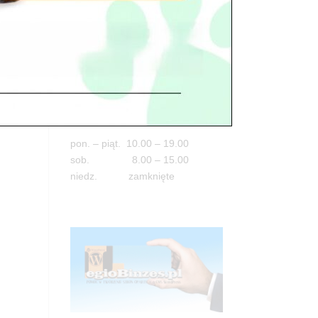
Adres
05-100 Nowy Dwór Mazowiecki
ul. Leśna 2
tel. 503 900 215
Godziny pracy
pon. – piąt. 10.00 – 19.00
sob. 8.00 – 15.00
niedz. zamknięte