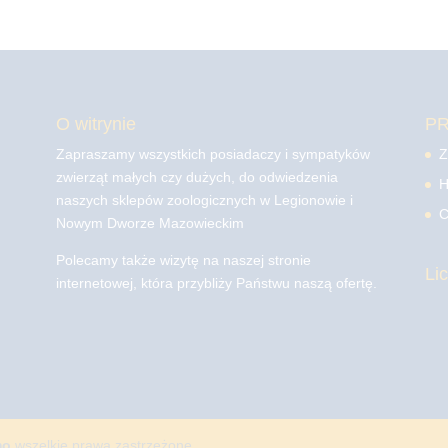
O witrynie
P
Zapraszamy wszystkich posiadaczy i sympatyków
Z
zwierząt małych czy dużych, do odwiedzenia
H
naszych sklepów zoologicznych w Legionowie i
C
Nowym Dworze Mazowieckim
Polecamy także wizytę na naszej stronie
Li
internetowej, która przybliży Państwu naszą ofertę.
mo
wszelkie prawa zastrzeżone