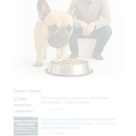
Zobacz również
Ryby akwariowe Legionowo i Nowy Dwór
Mazowiecki – Sklep ZooNemo
Z Życia Sklepu
Stwórz podwodne arcydzieło: Najpiękniejsze
rośliny akwariowe w ZooNemo – Legionowo i
Nowy Dwór Mazowiecki
Z Życia Sklepu