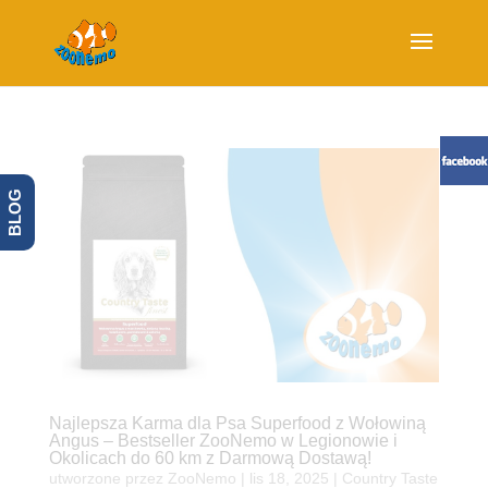
BLOG
Najlepsza Karma dla Psa Superfood z Wołowiną
Angus – Bestseller ZooNemo w Legionowie i
Okolicach do 60 km z Darmową Dostawą!
utworzone przez
ZooNemo
|
lis 18, 2025
|
Country Taste