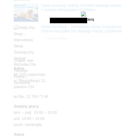
Upały wracają! Zadbaj o komfort swojego pupila
z matami chłodzącymi ZooNemo
Promocje
Petito Pet Shop – Internetowy Sklep Zoologiczny
Online! Wszystko Dla Twojego Pupila | ZooNemo
Z Życia Sklepu
Znajdź nas
Adres
05-120 Legionowo
ul. Piłsudskiego 31,
pawilon 134
tel./fax. 22 784 71 96
Godziny pracy
pon. – piąt. 10.00 – 19.00
sob. 10.00 – 15.00
niedz. zamknięte
Adres