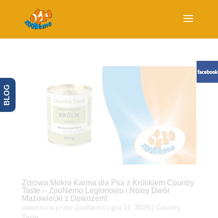
BLOG
Zdrowa Mokra Karma dla Psa z Królikiem Country
Taste – ZooNemo Legionowo i Nowy Dwór
Mazowiecki z Dowozem!
utworzone przez
ZooNemo
|
gru 11, 2025
|
Country
Taste