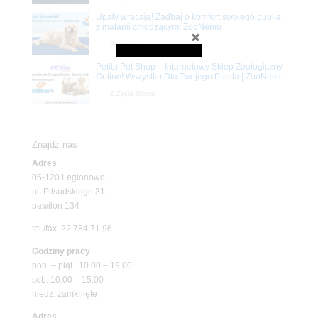
Upały wracają! Zadbaj o komfort swojego pupila
z matami chłodzącymi ZooNemo
Promocje
Petito Pet Shop – Internetowy Sklep Zoologiczny
Online! Wszystko Dla Twojego Pupila | ZooNemo
Z Życia Sklepu
Znajdź nas
Adres
05-120 Legionowo
ul. Piłsudskiego 31,
pawilon 134
tel./fax. 22 784 71 96
Godziny pracy
pon. – piąt. 10.00 – 19.00
sob. 10.00 – 15.00
niedz. zamknięte
Adres