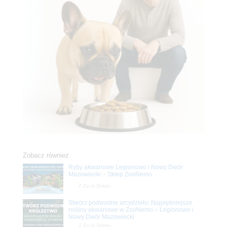
Zobacz również
Ryby akwariowe Legionowo i Nowy Dwór
Mazowiecki – Sklep ZooNemo
Z Życia Sklepu
Stwórz podwodne arcydzieło: Najpiękniejsze
rośliny akwariowe w ZooNemo – Legionowo i
Nowy Dwór Mazowiecki
Z Życia Sklepu