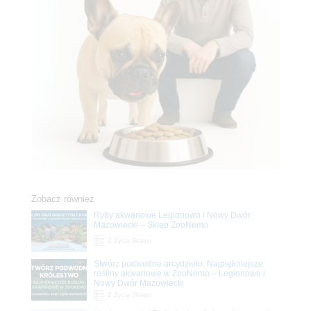
Zobacz również
Ryby akwariowe Legionowo i Nowy Dwór
Mazowiecki – Sklep ZooNemo
Z Życia Sklepu
Stwórz podwodne arcydzieło: Najpiękniejsze
rośliny akwariowe w ZooNemo – Legionowo i
Nowy Dwór Mazowiecki
Z Życia Sklepu