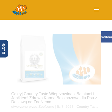
BLOG
Odkryj Country Taste Wieprzowina z Batatami i
Jabłkiem! Zdrowa Karma Bezzbożowa dla Psa z
Dostawą od ZooNemo
utworzone przez
ZooNemo
|
lis 7, 2025
|
Country Taste