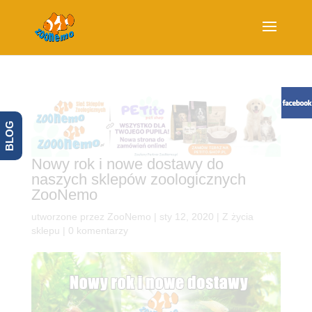
BLOG
Nowy rok i nowe dostawy do
naszych sklepów zoologicznych
ZooNemo
utworzone przez
ZooNemo
|
sty 12, 2020
|
Z życia
sklepu
|
0 komentarzy