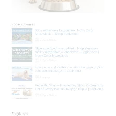
Zobacz również
Ryby akwariowe Legionowo i Nowy Dwór
Mazowiecki – Sklep ZooNemo
Z Życia Sklepu
Stwórz podwodne arcydzieło: Najpiękniejsze
rośliny akwariowe w ZooNemo – Legionowo i
Nowy Dwór Mazowiecki
Z Życia Sklepu
Upały wracają! Zadbaj o komfort swojego pupila
z matami chłodzącymi ZooNemo
Promocje
Petito Pet Shop – Internetowy Sklep Zoologiczny
Online! Wszystko Dla Twojego Pupila | ZooNemo
Z Życia Sklepu
Znajdź nas