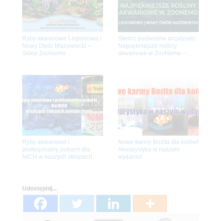
Ryby akwariowe Legionowo i
Stwórz podwodne arcydzieło:
Nowy Dwór Mazowiecki –
Najpiękniejsze rośliny
Sklep ZooNemo
akwariowe w ZooNemo –
Legionowo i Nowy Dwór
Mazowiecki
Ryby akwariowe i
Nowe karmy Bozita dla kotów!
profesjonalny pokarm dla
Akwarystyka w naszym
NICH w naszych sklepach
wydaniu!
zoologicznych
Udostępnij...