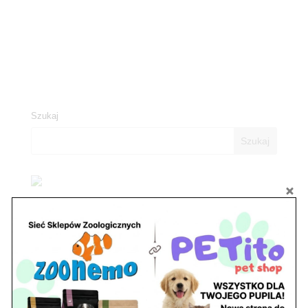
Szukaj
Zobacz również
Ryby akwariowe Legionowo i Nowy Dwór
Mazowiecki – Sklep ZooNemo
Z Życia Sklepu
Stwórz podwodne arcydzieło: Najpiękniejsze
rośliny akwariowe w ZooNemo – Legionowo i
Nowy Dwór Mazowiecki