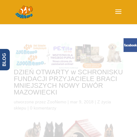
BLOG
DZIEŃ OTWARTY w SCHRONISKU
FUNDACJI PRZYJACIELE BRACI
MNIEJSZYCH NOWY DWÓR
MAZOWIECKI
utworzone przez
ZooNemo
|
mar 9, 2018
|
Z życia
sklepu
|
0 komentarzy