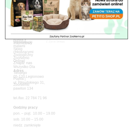
Z Życia Sklepu
Upały wracają! Zadbaj o komfort swojego pupila
z matami chłodzącymi ZooNemo
Promocje
Petito Pet Shop – Internetowy Sklep Zoologiczny
Online! Wszystko Dla Twojego Pupila | ZooNemo
Z Życia Sklepu
Znajdź nas
Adres
05-120 Legionowo
ul. Piłsudskiego 31,
pawilon 134
tel./fax. 22 784 71 96
Godziny pracy
pon. – piąt. 10.00 – 19.00
sob. 10.00 – 15.00
niedz. zamknięte