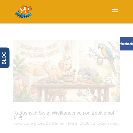
BLOG
Radosnych Świąt Wielkanocnych od ZooNemo!
🐰🐣
utworzone przez
ZooNemo
|
kwi 2, 2026
|
Z życia sklepu