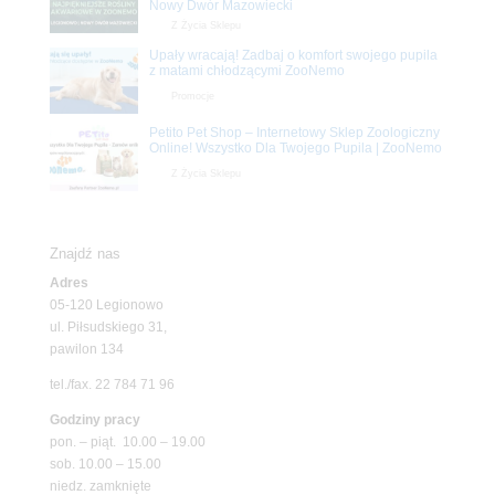
Nowy Dwór Mazowiecki
Z Życia Sklepu
Upały wracają! Zadbaj o komfort swojego pupila
z matami chłodzącymi ZooNemo
Promocje
Petito Pet Shop – Internetowy Sklep Zoologiczny
Online! Wszystko Dla Twojego Pupila | ZooNemo
Z Życia Sklepu
Znajdź nas
Adres
05-120 Legionowo
ul. Piłsudskiego 31,
pawilon 134
tel./fax. 22 784 71 96
Godziny pracy
pon. – piąt. 10.00 – 19.00
sob. 10.00 – 15.00
niedz. zamknięte