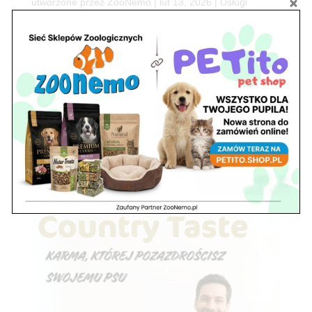
utworzone przez
ZooNemo
|
lut 13, 2026
|
Usługi
103Sezon wędkarski w ZooNemo trwa cały rok! 🎣 Niezależnie od
tego, czy jesteś pasjonatem spinningu, spławika, czy właśnie
przygotowujesz się do sezonu podlodowego – w ZooNemo w
Legionowie mamy wszystko, czego potrzebujesz, by każda
wyprawa nad wodę zakończyła się...
« Starsze wpisy
Kolejne wpisy »
Szukaj