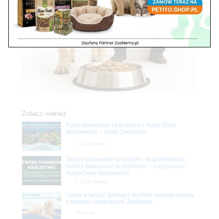
Zobacz również
Ryby akwariowe Legionowo i Nowy Dwór
Mazowiecki – Sklep ZooNemo
Z Życia Sklepu
Stwórz podwodne arcydzieło: Najpiękniejsze
rośliny akwariowe w ZooNemo – Legionowo i
Nowy Dwór Mazowiecki
Z Życia Sklepu
Upały wracają! Zadbaj o komfort swojego pupila
z matami chłodzącymi ZooNemo
Promocje