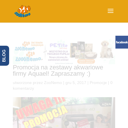
BLOG
Promocja na zestawy akwariowe
firmy Aquael! Zapraszamy :)
utworzone przez
ZooNemo
|
gru 5, 2017
|
Promocje
|
0
komentarzy