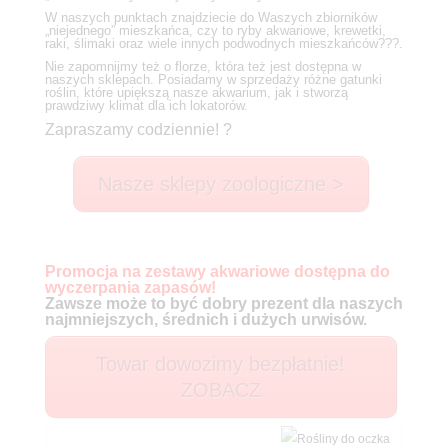
W naszych punktach znajdziecie do Waszych zbiorników
„niejednego” mieszkańca, czy to ryby akwariowe, krewetki,
raki, ślimaki oraz wiele innych podwodnych mieszkańców
?
?
?.
Nie zapomnijmy też o florze, która też jest dostępna w
naszych sklepach. Posiadamy w sprzedaży różne gatunki
roślin, które upiększą nasze akwarium, jak i stworzą
prawdziwy klimat dla ich lokatorów.
Zapraszamy codziennie!
?
Nasze sklepy zoologiczne >
Promocja na zestawy akwariowe dostępna do
wyczerpania zapasów!
Zawsze może to być dobry prezent dla naszych
najmniejszych, średnich i dużych urwisów.
Towar dowozimy bezpłatnie!
ZOBACZ