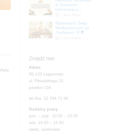
| ZooNemo
w Zoonemo –
Informacja o
godzinach otwarcia
Z Życia Sklepu
Radosnych Świąt
Wielkanocnych od
ZooNemo! 🐰🐣
Z Życia Sklepu
Znajdź nas
Adres
diety,
05-120 Legionowo
ul. Piłsudskiego 31,
pawilon 134
tel./fax. 22 784 71 96
Godziny pracy
pon. – piąt. 10.00 – 19.00
sob. 10.00 – 15.00
niedz. zamknięte