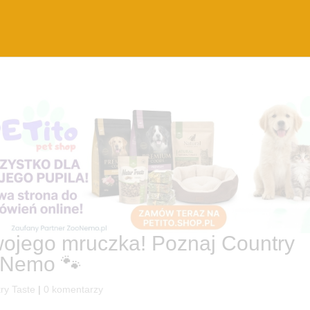
wojego mruczka! Poznaj Country
oNemo 🐾
ry Taste
|
0 komentarzy