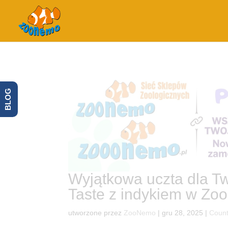
BLOG
Wyjątkowa uczta dla T
Taste z indykiem w Zo
utworzone przez
ZooNemo
|
gru 28, 2025
|
Count