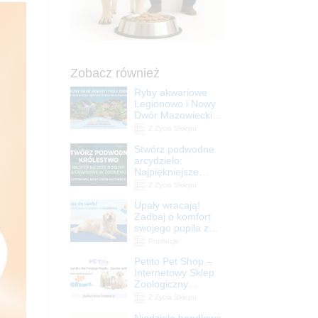
Zobacz również
Ryby akwariowe
Legionowo i Nowy
Dwór Mazowiecki –
Sklep ZooNemo
Z Życia Sklepu
Stwórz podwodne
arcydzieło:
Najpiękniejsze
rośliny akwariowe
Z Życia Sklepu
w ZooNemo –
Upały wracają!
Legionowo i Nowy
Zadbaj o komfort
Dwór Mazowiecki
swojego pupila z
matami
Promocje
chłodzącymi
Petito Pet Shop –
ZooNemo
Internetowy Sklep
Zoologiczny
Online! Wszystko
Z Życia Sklepu
Dla Twojego Pupila
Niedziela handlowa