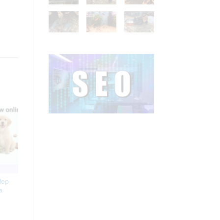
lep
a