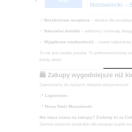
Read
Mazowiecki – 
✅
Bezzbożowa receptura
– idealna dla wrażliwy
✅
Naturalne dodatki
– witaminy i minerały dbając
✅
Wyjątkowa smakowitość
– nawet najbardziej
To nie jest zwykła puszka. To pełnowartościowy 
każdy detal.
🛍️ Zakupy wygodniejsze niż k
Zapraszamy do naszych sklepów stacjonarnych:
📍
Legionowo
📍
Nowy Dwór Mazowiecki
Nie masz czasu na zakupy? Zrobimy to za Cie
Zamów ulubione smakołyki dla swojego pupila b