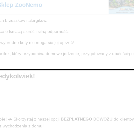
Sklep ZooNemo
ch brzuszków i alergików.
e o lśniącą sierść i silną odporność.
 wybredne koty nie mogą się jej oprzeć!
posiłek, który przypomina domowe jedzenie, przygotowany z dbałością o
iedykolwiek!
bie!
🚗 Skorzystaj z naszej opcji
BEZPŁATNEGO DOWOZU
do klientów
ez wychodzenia z domu!