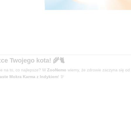
e Twojego kota! 🌾🐈
je na to, co najlepsze? W
ZooNemo
wiemy, że zdrowie zaczyna się od 
aste Mokra Karma z Indykiem
! 🦃