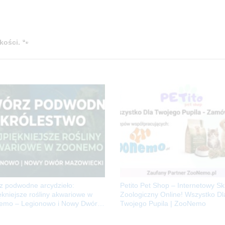
kości.
🐾
z podwodne arcydzieło:
Petito Pet Shop – Internetowy Sk
ękniejsze rośliny akwariowe w
Zoologiczny Online! Wszystko Dl
mo – Legionowo i Nowy Dwór
Twojego Pupila | ZooNemo
iecki