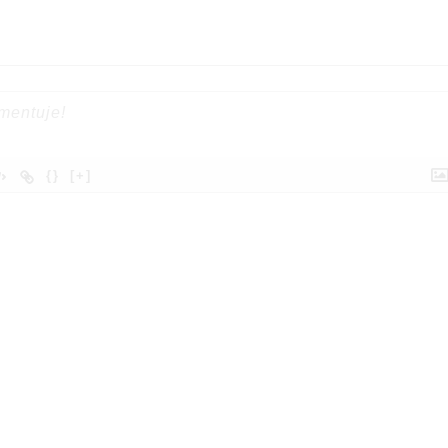
{}
[+]