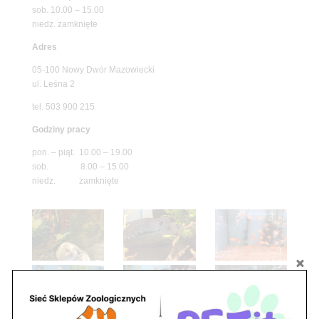
sob. 10.00 – 15.00
niedz. zamknięte
Adres
05-100 Nowy Dwór Mazowiecki
ul. Leśna 2
tel. 503 900 215
Godziny pracy
pon. – piąt. 10.00 – 19.00
sob. 8.00 – 15.00
niedz. zamknięte