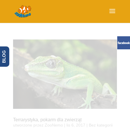
BLOG
Terrarystyka, pokarm dla zwierząt
utworzone przez
ZooNemo
|
lis 6, 2017
| Bez kategorii