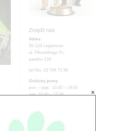
Znajdź nas
Adres
05-120 Legionowo
ul. Piłsudskiego 31,
pawilon 134
tel./fax. 22 784 71 96
Godziny pracy
pon. – piąt. 10.00 – 19.00
sob. 10.00 – 15.00
niedz. zamknięte
Adres
05-100 Nowy Dwór Mazowiecki
ul. Leśna 2