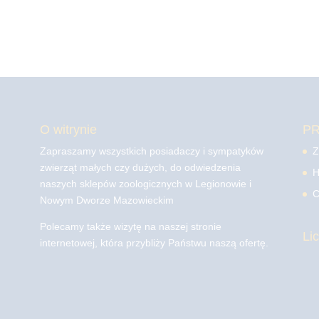
O witrynie
P
Zapraszamy wszystkich posiadaczy i sympatyków
Z
zwierząt małych czy dużych, do odwiedzenia
H
naszych sklepów zoologicznych w Legionowie i
C
Nowym Dworze Mazowieckim
Polecamy także wizytę na naszej stronie
Li
internetowej, która przybliży Państwu naszą ofertę.