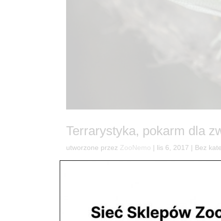
Terrarystyka, pokarm dla z
utworzone przez
ZooNemo
|
lis 6, 2017
| Bez kate
Pokarm dla gadów, płazów – terrarium Wypo
Mazowieckim kupisz każdy rodzaj pokarmu dla Tw