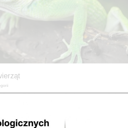
wierząt
gorii
sażenie W sklepach ZooNemo w Legionowie oraz Nowym Dworze
ojego pupila. CALCILUniwersalny pokarm w paluszkach dla żółwia...