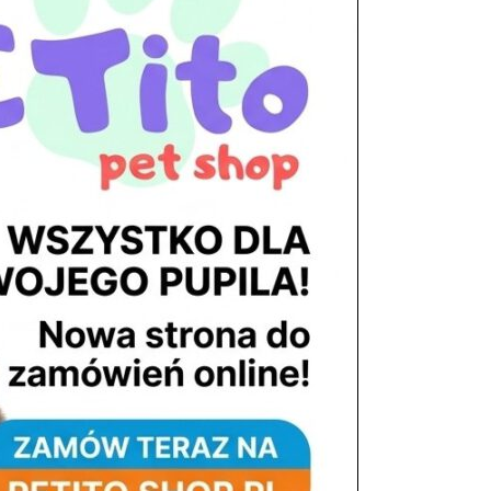
tel. 503 900 215
Godziny pracy
pon. – piąt. 10.00 – 19.00
sob. 8.00 – 15.00
niedz. zamknięte