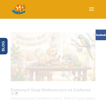
BLOG
Radosnych Świąt Wielkanocnych od ZooNemo!
🐰🐣
utworzone przez
ZooNemo
|
kwi 2, 2026
|
Z życia sklepu