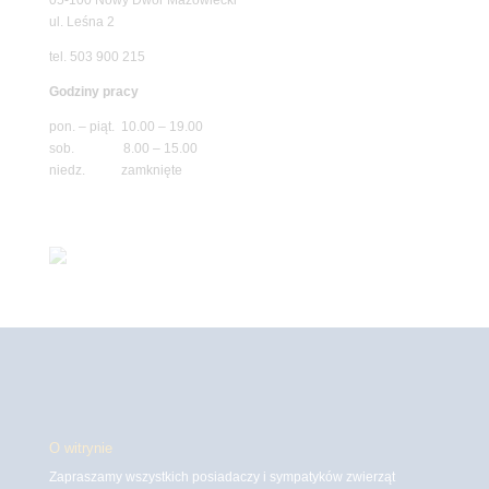
ul. Leśna 2
tel. 503 900 215
Godziny pracy
pon. – piąt. 10.00 – 19.00
sob. 8.00 – 15.00
niedz. zamknięte
O witrynie
Zapraszamy wszystkich posiadaczy i sympatyków zwierząt