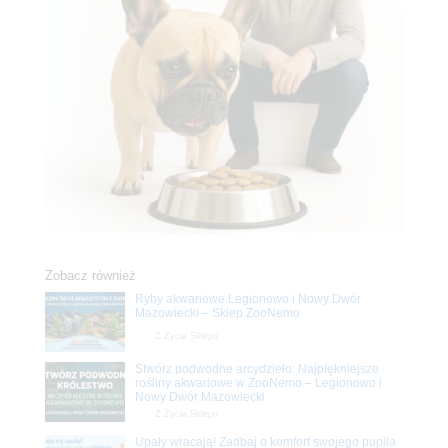
Zobacz również
Ryby akwariowe Legionowo i Nowy Dwór
Mazowiecki – Sklep ZooNemo
Z Życia Sklepu
Stwórz podwodne arcydzieło: Najpiękniejsze
rośliny akwariowe w ZooNemo – Legionowo i
Nowy Dwór Mazowiecki
Z Życia Sklepu
Upały wracają! Zadbaj o komfort swojego pupila