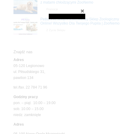
z matami chłodzącymi ZooNemo
Promocje
Petito Pet Shop – Internetowy Sklep Zoologiczny
Online! Wszystko Dla Twojego Pupila | ZooNemo
Z Życia Sklepu
Znajdź nas
Adres
05-120 Legionowo
ul. Piłsudskiego 31,
pawilon 134
tel./fax. 22 784 71 96
Godziny pracy
pon. – piąt. 10.00 – 19.00
sob. 10.00 – 15.00
niedz. zamknięte
Adres
05-100 Nowy Dwór Mazowiecki