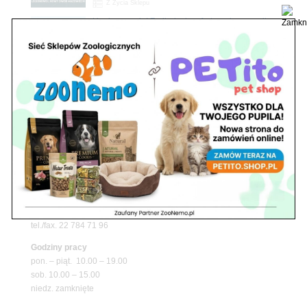
Z Życia Sklepu
Upały wracają! Zadbaj o komfort swojego pupila
z matami chłodzącymi ZooNemo
Promocje
Niedziela handlowa w Zoonemo – Informacja o
godzinach otwarcia
Z Życia Sklepu
Znajdź nas
Adres
05-120 Legionowo
ul. Piłsudskiego 31,
pawilon 134
tel./fax. 22 784 71 96
Godziny pracy
pon. – piąt. 10.00 – 19.00
sob. 10.00 – 15.00
niedz. zamknięte