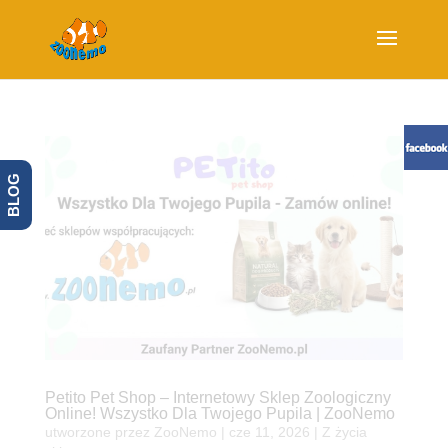
BLOG
Petito Pet Shop – Internetowy Sklep Zoologiczny
Online! Wszystko Dla Twojego Pupila | ZooNemo
utworzone przez
ZooNemo
|
cze 11, 2026
|
Z życia