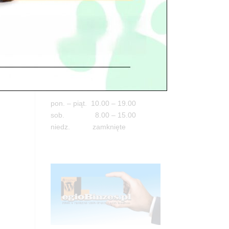
Adres
05-100 Nowy Dwór Mazowiecki
ul. Leśna 2
tel. 503 900 215
Godziny pracy
pon. – piąt. 10.00 – 19.00
sob. 8.00 – 15.00
niedz. zamknięte