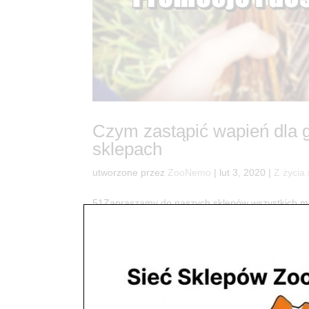
Czym zastąpić wapień dla 
sklepach
utworzone przez
ZooNemo
|
lut 3, 2020
|
Z życia
51Zapraszamy do naszych sklepów wszystkich miło
odpowiedniego dla swojego Ulubieńca… Oto gałązk
dla wszystkich gryzoni...