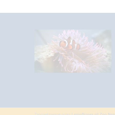
Zaprojektowane przez
LegioBiznes.pl
/
Zoo Ne