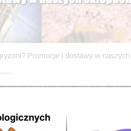
gryzoni? Promocje i dostawy w naszych
 sklepu
śników zwierząt, tych małych i tych większych. Każdy z Was znajdzie
i Jabłoni i Wierzby ? Naturalny następca tradycyjnych wapieni ? Ide