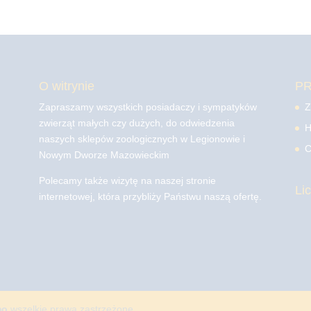
O witrynie
P
Zapraszamy wszystkich posiadaczy i sympatyków
Z
zwierząt małych czy dużych, do odwiedzenia
H
naszych sklepów zoologicznych w Legionowie i
C
Nowym Dworze Mazowieckim
Polecamy także wizytę na naszej stronie
Li
internetowej, która przybliży Państwu naszą ofertę.
mo
wszelkie prawa zastrzeżone