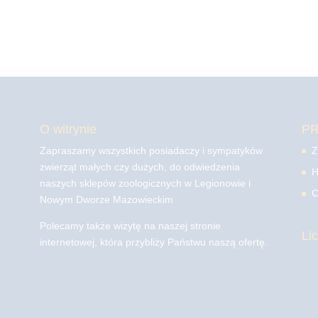
O witrynie
P
Zapraszamy wszystkich posiadaczy i sympatyków
Z
zwierząt małych czy dużych, do odwiedzenia
H
naszych sklepów zoologicznych w Legionowie i
C
Nowym Dworze Mazowieckim
Polecamy także wizytę na naszej stronie
Li
internetowej, która przybliży Państwu naszą ofertę.