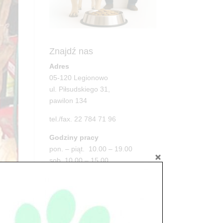
Znajdź nas
Adres
05-120 Legionowo
ul. Piłsudskiego 31,
pawilon 134
tel./fax. 22 784 71 96
Godziny pracy
pon. – piąt. 10.00 – 19.00
sob. 10.00 – 15.00
niedz. zamknięte
Adres
05-100 Nowy Dwór Mazowiecki
ul. Leśna 2