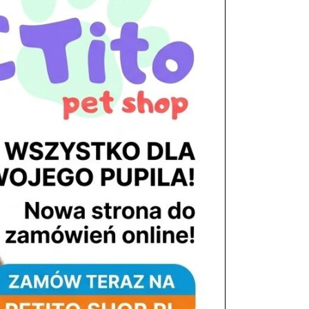
tel. 503 900 215
Godziny pracy
pon. – piąt. 10.00 – 19.00
sob. 8.00 – 15.00
atek
niedz. zamknięte