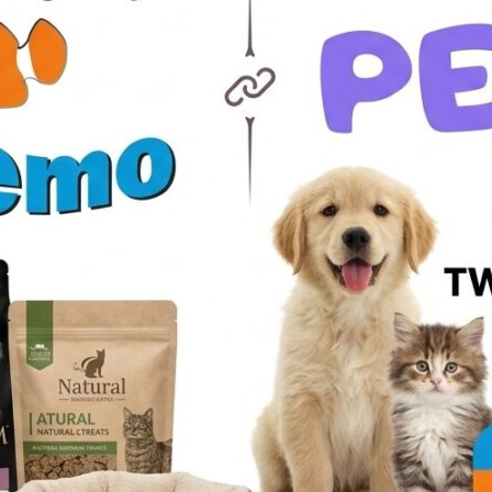
nie, korzenie
gorii
MIENIE> KORZENIE Statek dwuczęściowy ponad 1m długości St
zęściowy około 80 cm Oferujemy tła do akwariów wewnętrzne...