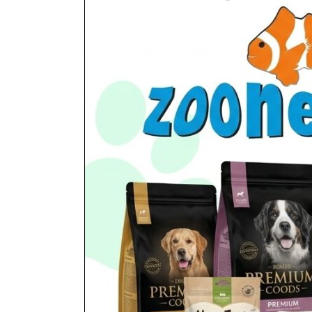
Podłoża, tła, ozdoby, kamie
utworzone przez
ZooNemo
|
lis 5, 2017
| Bez kate
Inne Akwaria > PODŁOŻA> TŁA> OZDOBY> KA
mały około 40 cm Okręt około 80 cm Statek dwuc