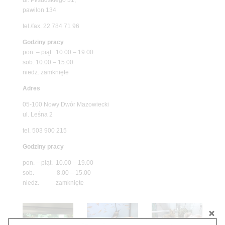
pawilon 134
tel./fax. 22 784 71 96
Godziny pracy
pon. – piąt. 10.00 – 19.00
sob. 10.00 – 15.00
niedz. zamknięte
Adres
05-100 Nowy Dwór Mazowiecki
ul. Leśna 2
tel. 503 900 215
Godziny pracy
pon. – piąt. 10.00 – 19.00
sob. 8.00 – 15.00
niedz. zamknięte