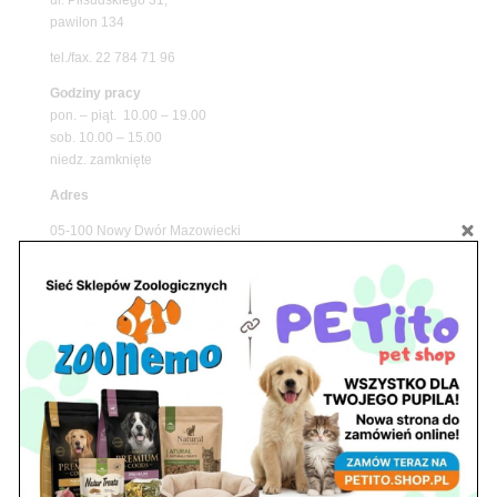
pawilon 134
tel./fax. 22 784 71 96
Godziny pracy
pon. – piąt. 10.00 – 19.00
sob. 10.00 – 15.00
niedz. zamknięte
Adres
05-100 Nowy Dwór Mazowiecki
ul. Leśna 2
tel. 503 900 215
Godziny pracy
pon. – piąt. 10.00 – 19.00
sob. 8.00 – 15.00
niedz. zamknięte