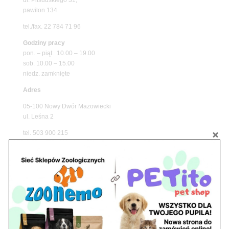
pawilon 134
tel./fax. 22 784 71 96
Godziny pracy
pon. – piąt. 10.00 – 19.00
sob. 10.00 – 15.00
niedz. zamknięte
Adres
05-100 Nowy Dwór Mazowiecki
ul. Leśna 2
tel. 503 900 215
Godziny pracy
pon. – piąt. 10.00 – 19.00
sob. 8.00 – 15.00
niedz. zamknięte