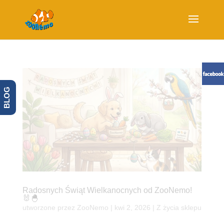
BLOG
Radosnych Świąt Wielkanocnych od ZooNemo!
🐰🐣
utworzone przez
ZooNemo
|
kwi 2, 2026
|
Z życia sklepu