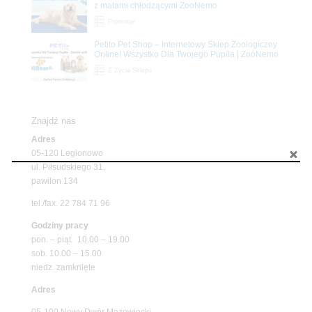
z matami chłodzącymi ZooNemo
Promocje
Petito Pet Shop – Internetowy Sklep Zoologiczny
Online! Wszystko Dla Twojego Pupila | ZooNemo
Z Życia Sklepu
Znajdź nas
Adres
05-120 Legionowo
ul. Piłsudskiego 31,
pawilon 134
tel./fax. 22 784 71 96
Godziny pracy
pon. – piąt. 10.00 – 19.00
sob. 10.00 – 15.00
niedz. zamknięte
Adres
05-100 Nowy Dwór Mazowiecki