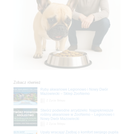
Zobacz również
Ryby akwariowe Legionowo i Nowy Dwór
Mazowiecki – Sklep ZooNemo
Z Życia Sklepu
Stwórz podwodne arcydzieło: Najpiękniejsze
rośliny akwariowe w ZooNemo – Legionowo i
Nowy Dwór Mazowiecki
Z Życia Sklepu
Upały wracają! Zadbaj o komfort swojego pupila