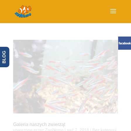
BLOG
Galeria naszych zwierząt
utworzone przez
ZooNemo
|
paź 7, 2018
| Bez kategorii