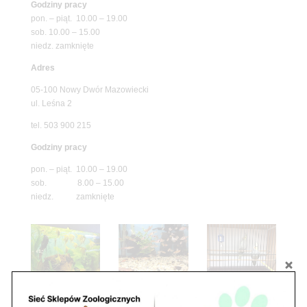
Godziny pracy
pon. – piąt. 10.00 – 19.00
sob. 10.00 – 15.00
niedz. zamknięte
Adres
05-100 Nowy Dwór Mazowiecki
ul. Leśna 2
tel. 503 900 215
Godziny pracy
pon. – piąt. 10.00 – 19.00
sob. 8.00 – 15.00
niedz. zamknięte