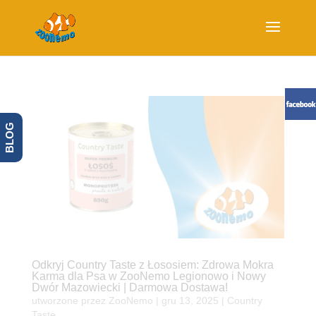
BLOG
Odkryj Country Taste z Łososiem: Zdrowa Mokra
Karma dla Psa w ZooNemo Legionowo i Nowy
Dwór Mazowiecki | Darmowa Dostawa!
utworzone przez
ZooNemo
|
gru 13, 2025
|
Country
Taste