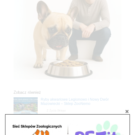
Zobacz również
Ryby akwariowe Legionowo i Nowy Dwór
Mazowiecki – Sklep ZooNemo
Z Życia Sklepu
Stwórz podwodne arcydzieło: Najpiękniejsze
rośliny akwariowe w ZooNemo – Legionowo i
Nowy Dwór Mazowiecki
Z Życia Sklepu