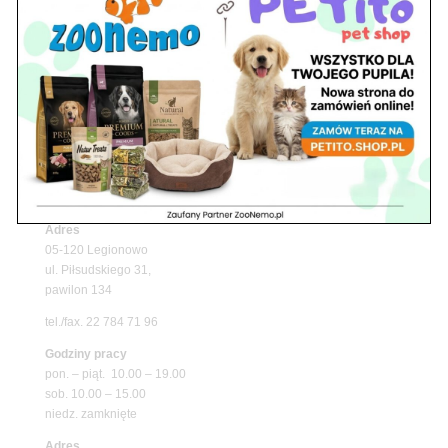
Upały wracają! Zadbaj o komfort swojego pupila
z matami chłodzącymi ZooNemo
Promocje
Petito Pet Shop – Internetowy Sklep Zoologiczny
Online! Wszystko Dla Twojego Pupila | ZooNemo
Z Życia Sklepu
Znajdź nas
Adres
05-120 Legionowo
ul. Piłsudskiego 31,
pawilon 134
tel./fax. 22 784 71 96
Godziny pracy
pon. – piąt. 10.00 – 19.00
sob. 10.00 – 15.00
niedz. zamknięte
Adres