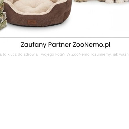
t Country Taste – Idealny Start!
wo, Nowy Dwór Mazowiecki i Okolice!
y Taste
aste!” 🐾 Czas na Najlepszy Start: Odkryj Bezzbożową Karmę Country T
cia to klucz do zdrowia Twojego kota? W ZooNemo rozumiemy, jak ważn