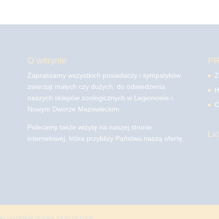
O witrynie
P
Zapraszamy wszystkich posiadaczy i sympatyków
Z
zwierząt małych czy dużych, do odwiedzenia
H
naszych sklepów zoologicznych w Legionowie i
C
Nowym Dworze Mazowieckim
Polecamy także wizytę na naszej stronie
Li
internetowej, która przybliży Państwu naszą ofertę.
mo
wszelkie prawa zastrzeżone