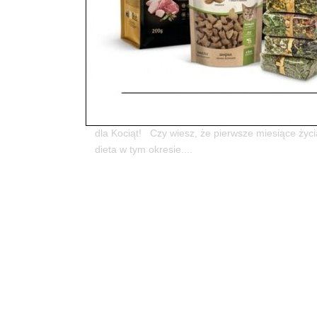
Bezzbożowa Karma dla Kocią
Darmowa Dostawa: Legiono
utworzone przez
ZooNemo
|
lis 22, 2025
|
Countr
8„Idealny Start dla Twojego Kociaka z Country T
dla Kociąt! Czy wiesz, że pierwsze miesiące ży
dieta w tym okresie....