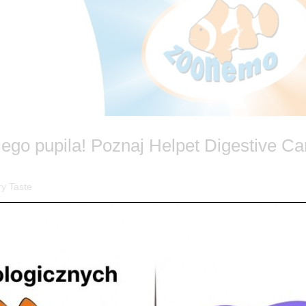
go pupila! Poznaj Helpet Digestive Ca
ry Taste
 na naturalne wsparcie od Helpet! 🐶🐱 Każdy opiekun wie, że szczęśl
ię do zabawy. Niestety, biegunki, gazy czy brak apetytu potrafią skutecz