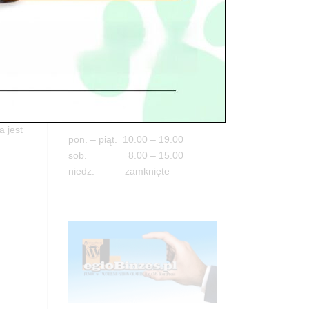
Adres
05-100 Nowy Dwór Mazowiecki
ul. Leśna 2
tel. 503 900 215
Godziny pracy
aste
a jest
pon. – piąt. 10.00 – 19.00
sob. 8.00 – 15.00
niedz. zamknięte