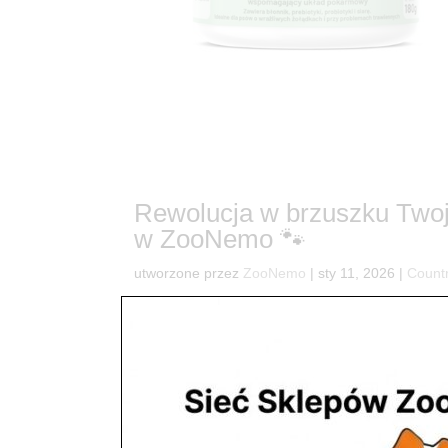
Rewolucja w brzuszku Twoje
w ZooNemo 🐾
utworzone przez
ZooNemo
|
sty 11, 2026
|
Count
11Twój pupil miewa „brzuszkowe rewolucje”? Czas
zwierzak to taki, który czuje się lekko i ma energ
odebrać radość naszym...