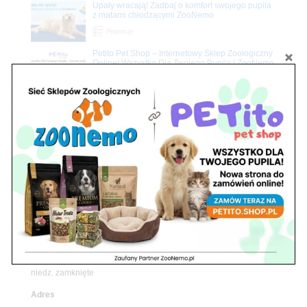
Upały wracają! Zadbaj o komfort swojego pupila
z matami chłodzącymi ZooNemo
Promocje
Petito Pet Shop – Internetowy Sklep Zoologiczny
Online! Wszystko Dla Twojego Pupila | ZooNemo
Z Życia Sklepu
Znajdź nas
Adres
05-120 Legionowo
ul. Piłsudskiego 31,
pawilon 134
tel./fax. 22 784 71 96
Godziny pracy
pon. – piąt. 10.00 – 19.00
sob. 10.00 – 15.00
niedz. zamknięte
Adres