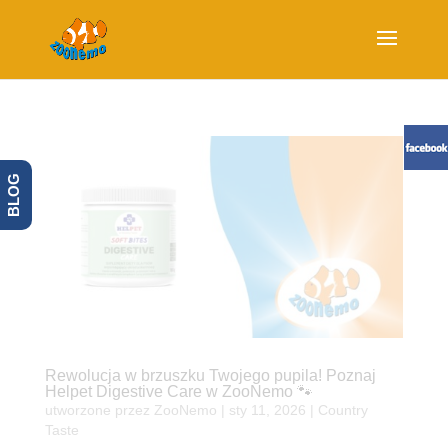
BLOG
Rewolucja w brzuszku Twojego pupila! Poznaj
Helpet Digestive Care w ZooNemo 🐾
utworzone przez
ZooNemo
|
sty 11, 2026
|
Country
Taste