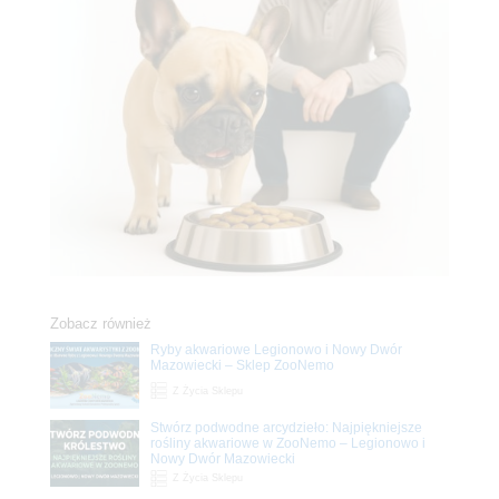
Zobacz również
Ryby akwariowe Legionowo i Nowy Dwór
Mazowiecki – Sklep ZooNemo
Z Życia Sklepu
Stwórz podwodne arcydzieło: Najpiękniejsze
rośliny akwariowe w ZooNemo – Legionowo i
Nowy Dwór Mazowiecki
Z Życia Sklepu